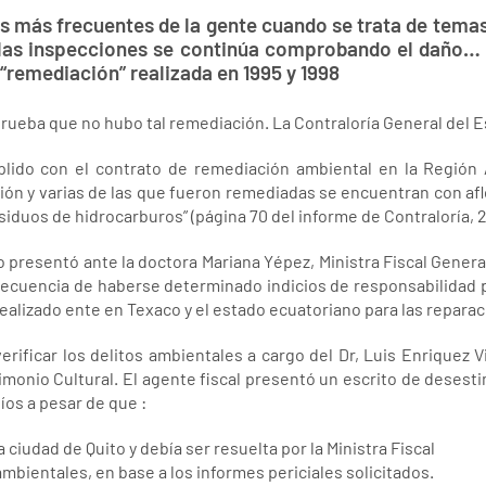
as más frecuentes de la gente cuando se trata de tema
las inspecciones se continúa comprobando el daño… 
“remediación” realizada en 1995 y 1998
prueba que no hubo tal remediación. La Contraloría General del E
ido con el contrato de remediación ambiental en la Región
ión y varias de las que fueron remediadas se encuentran con afl
siduos de hidrocarburos” (página 70 del informe de Contraloría, 
 presentó ante la doctora Mariana Yépez, Ministra Fiscal Genera
ecuencia de haberse determinado indicios de responsabilidad pe
 realizado ente en Texaco y el estado ecuatoriano para las repara
erificar los delitos ambientales a cargo del Dr, Luis Enriquez Vi
imonio Cultural. El agente fiscal presentó un escrito de desest
íos a pesar de que :
 ciudad de Quito y debía ser resuelta por la Ministra Fiscal
mbientales, en base a los informes periciales solicitados.