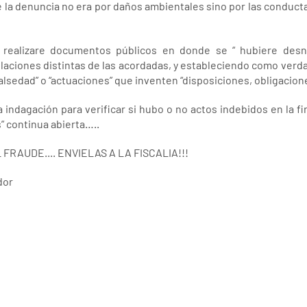
 la denuncia no era por daños ambientales sino por las conductas
 realizare documentos públicos en donde se “ hubiere desna
aciones distintas de las acordadas, y estableciendo como verd
alsedad” o “actuaciones” que inventen “disposiciones, obligacio
la indagación para verificar si hubo o no actos indebidos en la
” continua abierta…..
 FRAUDE.... ENVIELAS A LA FISCALIA!!!
dor