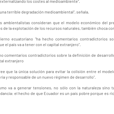
externalizando los costes al medioambiente".
 una terrible degradación medioambiental", señala.
s ambientalistas consideran que el modelo económico del pr
s de la explotación de los recursos naturales, también choca con
bierno ecuatoriano "ha hecho comentarios contradictorios sob
ue el país va a tener con el capital extranjero".
o comentarios contradictorios sobre la definición de desarrollo 
tal extranjero
ree que la única solución para evitar la colisión entre el mod
eria y responsable de un nuevo régimen de desarrollo".
smo va a generar tensiones, no sólo con la naturaleza sino 
ndancia: el hecho de que Ecuador es un país pobre porque es ric