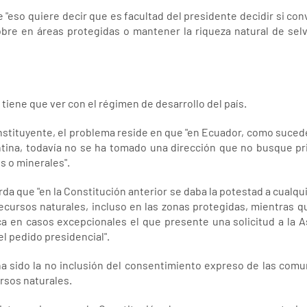
 "eso quiere decir que es facultad del presidente decidir si con
cobre en áreas protegidas o mantener la riqueza natural de se
tiene que ver con el régimen de desarrollo del país.
stituyente, el problema reside en que "en Ecuador, como sucede 
tina, todavía no se ha tomado una dirección que no busque pri
s o minerales".
da que "en la Constitución anterior se daba la potestad a cualqu
recursos naturales, incluso en las zonas protegidas, mientras 
ica en casos excepcionales el que presente una solicitud a la 
l pedido presidencial".
ha sido la no inclusión del consentimiento expreso de las comu
rsos naturales.