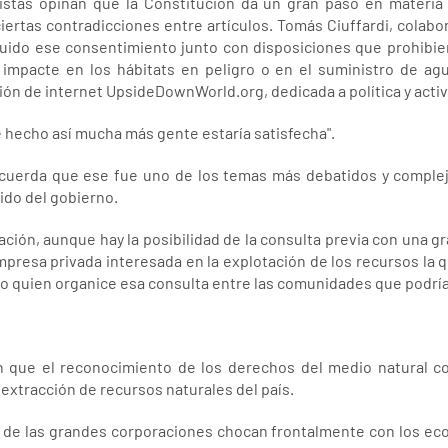
stas opinan que la Constitución da un gran paso en materia
iertas contradicciones entre artículos. Tomás Ciuffardi, cola
luido ese consentimiento junto con disposiciones que prohibier
impacte en los hábitats en peligro o en el suministro de agu
ción de internet UpsideDownWorld.org, dedicada a política y acti
e hecho así mucha más gente estaría satisfecha".
ecuerda que ese fue uno de los temas más debatidos y complej
ido del gobierno.
ción, aunque hay la posibilidad de la consulta previa con una gr
mpresa privada interesada en la explotación de los recursos la q
do quien organice esa consulta entre las comunidades que podría
que el reconocimiento de los derechos del medio natural col
extracción de recursos naturales del país.
s de las grandes corporaciones chocan frontalmente con los ec