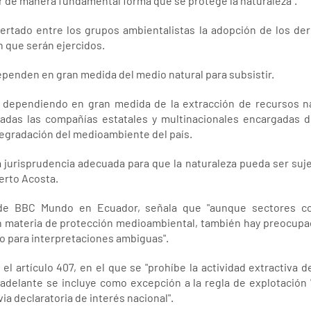
r de manera fundamental forma que se protege la naturaleza".
rtado entre los grupos ambientalistas la adopción de los der
 que serán ejercidos.
enden en gran medida del medio natural para subsistir.
dependiendo en gran medida de la extracción de recursos na
cadas las compañías estatales y multinacionales encargadas 
egradación del medioambiente del país.
a jurisprudencia adecuada para que la naturaleza pueda ser suj
berto Acosta.
 de BBC Mundo en Ecuador, señala que "aunque sectores co
n materia de protección medioambiental, también hay preocupac
io para interpretaciones ambiguas".
 el artículo 407, en el que se "prohíbe la actividad extractiva 
adelante se incluye como excepción a la regla de explotación 
ia declaratoria de interés nacional".