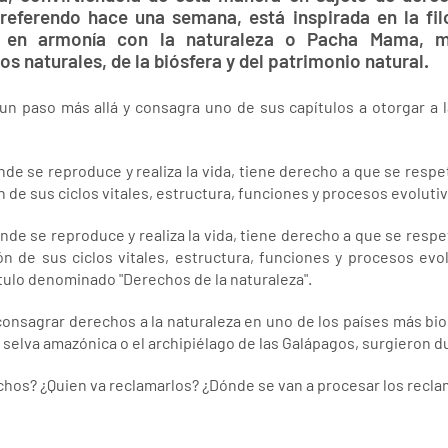
eferendo hace una semana, está inspirada en la filo
 en armonía con la naturaleza o Pacha Mama, m
os naturales, de la biósfera y del patrimonio natural.
 un paso más allá y consagra uno de sus capítulos a otorgar a 
de se reproduce y realiza la vida, tiene derecho a que se respe
de sus ciclos vitales, estructura, funciones y procesos evoluti
nde se reproduce y realiza la vida, tiene derecho a que se respe
 de sus ciclos vitales, estructura, funciones y procesos evolut
ítulo denominado "Derechos de la naturaleza".
consagrar derechos a la naturaleza en uno de los países más b
selva amazónica o el archipiélago de las Galápagos, surgieron d
chos? ¿Quien va reclamarlos? ¿Dónde se van a procesar los recl