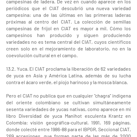
campesinas de ladera. De vez en cuando aparece en los
periódicos que el CIAT descubrió una nueva variedad
campesina: una de las últimas en las primeras laderas
próximas al centro del CIAT. La colección de semillas
campesinas de fríjol en CIAT es mayor a mil. Cómo los
campesinos han producido y siguen produciendo
variedades no es tema central del CIAT, cuyos científicos
creen solo en el mejoramiento de laboratorio, no en la
coevolución cultural en el campo.
13.2. Yuca. El CIAT proclama la liberación de 62 variedades
de yuca en Asia y América Latina, además de su lucha
contra el ácaro verde, el piojo harinoso y la mosca blanca.
Pero el CIAT no publica que en cualquier "chagra" indígena
del oriente colombiano se cultivan simultáneamente
sesenta variedades de yucas nativas, como aparece en mi
libro Diversidad de yuca Manihot esculenta Krantz en
Colombia: visión geográfica-cultural, 1991, 169 páginas,
donde colecté entre 1986-88 para el IBPGR, Seccional CIAT,
269 accesiones, que forman parte de las más de 2000