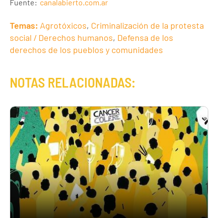
Fuente:
canalabierto.com.ar
Temas:
Agrotóxicos
,
Criminalización de la protesta
social / Derechos humanos
,
Defensa de los
derechos de los pueblos y comunidades
NOTAS RELACIONADAS: