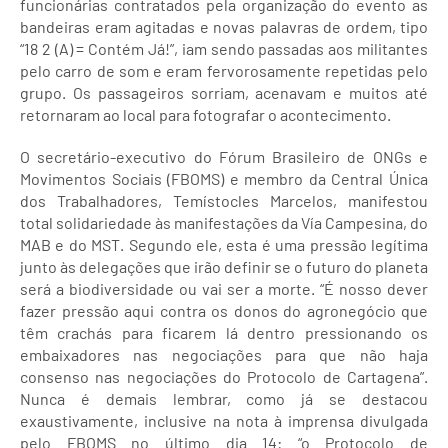
funcionárias contratados pela organização do evento as
bandeiras eram agitadas e novas palavras de ordem, tipo
“18 2 (A) = Contém Já!”, iam sendo passadas aos militantes
pelo carro de som e eram fervorosamente repetidas pelo
grupo. Os passageiros sorriam, acenavam e muitos até
retornaram ao local para fotografar o acontecimento.
O secretário-executivo do Fórum Brasileiro de ONGs e
Movimentos Sociais (FBOMS) e membro da Central Única
dos Trabalhadores, Temístocles Marcelos, manifestou
total solidariedade às manifestações da Vía Campesina, do
MAB e do MST. Segundo ele, esta é uma pressão legítima
junto às delegações que irão definir se o futuro do planeta
será a biodiversidade ou vai ser a morte. “É nosso dever
fazer pressão aqui contra os donos do agronegócio que
têm crachás para ficarem lá dentro pressionando os
embaixadores nas negociações para que não haja
consenso nas negociações do Protocolo de Cartagena”.
Nunca é demais lembrar, como já se destacou
exaustivamente, inclusive na nota à imprensa divulgada
pelo FBOMS no último dia 14: “o Protocolo de