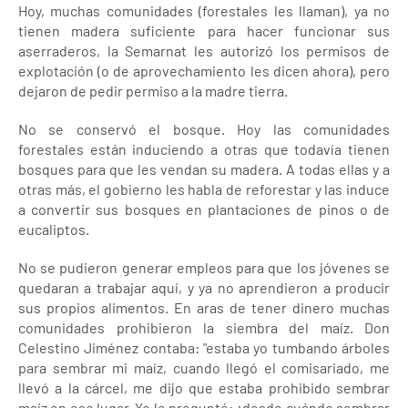
Hoy, muchas comunidades (forestales les llaman), ya no
tienen madera suficiente para hacer funcionar sus
aserraderos, la Semarnat les autorizó los permisos de
explotación (o de aprovechamiento les dicen ahora), pero
dejaron de pedir permiso a la madre tierra.
No se conservó el bosque. Hoy las comunidades
forestales están induciendo a otras que todavía tienen
bosques para que les vendan su madera. A todas ellas y a
otras más, el gobierno les habla de reforestar y las induce
a convertir sus bosques en plantaciones de pinos o de
eucaliptos.
No se pudieron generar empleos para que los jóvenes se
quedaran a trabajar aquí, y ya no aprendieron a producir
sus propios alimentos. En aras de tener dinero muchas
comunidades prohibieron la siembra del maíz. Don
Celestino Jiménez contaba: "estaba yo tumbando árboles
para sembrar mi maíz, cuando llegó el comisariado, me
llevó a la cárcel, me dijo que estaba prohibido sembrar
maíz en ese lugar. Yo le pregunté: ¿desde cuándo sembrar