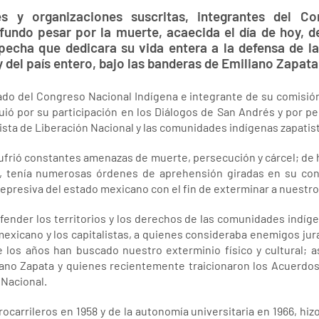
 y organizaciones suscritas, integrantes del Co
undo pesar por la muerte, acaecida el día de hoy, de
pecha que dedicara su vida entera a la defensa de l
del país entero, bajo las banderas de Emiliano Zapata
do del Congreso Nacional Indígena e integrante de su comisión
uió por su participación en los Diálogos de San Andrés y por p
tista de Liberación Nacional y las comunidades indígenas zapatis
 sufrió constantes amenazas de muerte, persecución y cárcel; d
, tenía numerosas órdenes de aprehensión giradas en su con
epresiva del estado mexicano con el fin de exterminar a nuestr
nder los territorios y los derechos de las comunidades indíge
mexicano y los capitalistas, a quienes consideraba enemigos ju
e los años han buscado nuestro exterminio físico y cultural;
liano Zapata y quienes recientemente traicionaron los Acuerdo
 Nacional.
rocarrileros en 1958 y de la autonomía universitaria en 1966, hiz