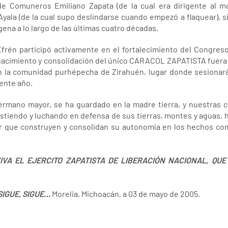
de Comuneros Emiliano Zapata (de la cual era dirigente al
Ayala (de la cual supo deslindarse cuando empezó a flaquear), 
gena a lo largo de las últimas cuatro décadas.
frén participó activamente en el fortalecimiento del Congreso
 nacimiento y consolidación del único CARACOL ZAPATISTA fuera 
en la comunidad purhépecha de Zirahuén, lugar donde sesionar
sente año.
hermano mayor, se ha guardado en la madre tierra, y nuestra
stiendo y luchando en defensa de sus tierras, montes y aguas, 
r que construyen y consolidan su autonomía en los hechos como
VIVA EL EJERCITO ZAPATISTA DE LIBERACIÓN NACIONAL, QU
SIGUE, SIGUE…
Morelia, Michoacán, a 03 de mayo de 2005.