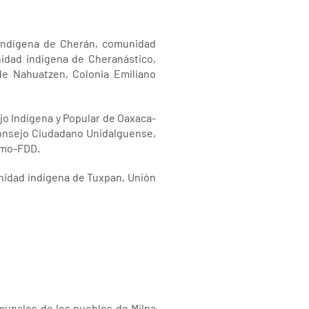
indígena de Cherán, comunidad
idad indígena de Cheranástico,
e Nahuatzen, Colonia Emiliano
o Indígena y Popular de Oaxaca-
 Consejo Ciudadano Unidalguense,
stmo-FDD.
unidad indígena de Tuxpan, Unión
munales de los pueblos de Milpa