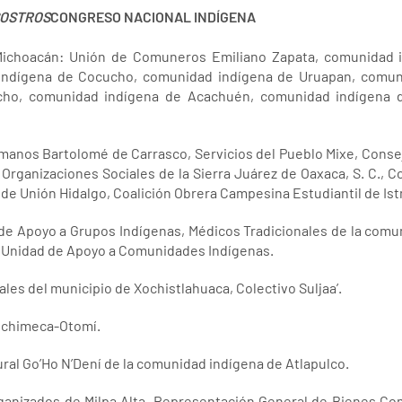
SOSTROS
CONGRESO NACIONAL INDÍGENA
Michoacán: Unión de Comuneros Emiliano Zapata, comunidad 
indígena de Cocucho, comunidad indígena de Uruapan, comun
ho, comunidad indígena de Acachuén, comunidad indígena d
anos Bartolomé de Carrasco, Servicios del Pueblo Mixe, Consej
Organizaciones Sociales de la Sierra Juárez de Oaxaca, S. C.,
de Unión Hidalgo, Coalición Obrera Campesina Estudiantil de I
 de Apoyo a Grupos Indígenas, Médicos Tradicionales de la com
, Unidad de Apoyo a Comunidades Indígenas.
les del municipio de Xochistlahuaca, Colectivo Suljaa’.
ichimeca-Otomí.
ral Go’Ho N’Dení de la comunidad indígena de Atlapulco.
ganizados de Milpa Alta, Representación General de Bienes Co