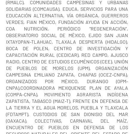
(RMALC), COMUNIDADES CAMPESINAS Y URBANAS
SOLIDARIAS (COMCAUSA), EDUCA, SERVICIOS PARA UNA
EDUCACIÓN ALTERNATIVA, VÍA ORGÁNICA, GUERREROS
VERDES, FIAN MÉXICO, FUNDACIÓN AYUDA EN ACCIÓN,
COA NUTRICIÓN, PERIÓDICO “REGENERACIÓN”,
OBSERVATORIO SOCIAL DE MÉXICO, EJIDO SAN JUAN
IXTAYOPAN-TLAHUAC, TLAXALA DESPIERTA (HIDALGO),
BOCA DE POLEN, CENTRO DE INVESTIGACIÓN Y
CAPACITACIÓN RURAL (CEDICAR), RED CAMPO, AJUSCO
RADIO, CENTRO DE ESTUDIOS ECUMÉNICOS (CEE), UNIÓN
DE PUEBLOS DE MORELOS (UPM), ORGANIZACIÓN
CAMPESINA EMILIANO ZAPATA, CHIAPAS (OCEZ-CNPA),
ORGANIZADOS POR MÉXICO, DURANGO (OPM-
CNPA),COORDINADORA MEXIQUENSE PLAN DE AYALA
(COMPA-CNPA), MOVIMIENTO AGRARISTA INDÍGENA
ZAPATISTA, TABASCO (MAIZ-T), FRENTE EN DEFENSA DE
LA TIERRA Y EL AGUA MORELOS, PUEBLA Y TLAXCALA
(FDTAMPT), CUSTODIOS DE SAN DIONISIO DEL MAR
(OAXACA), COLECTIVAS, CARNAVAL DEL MAÍZ,
ENCUENTRO DE PUEBLOS EN DEFENSA DE LOS
RECURSOS NATURALES DEL ORIENTE DEL ESTADO DE