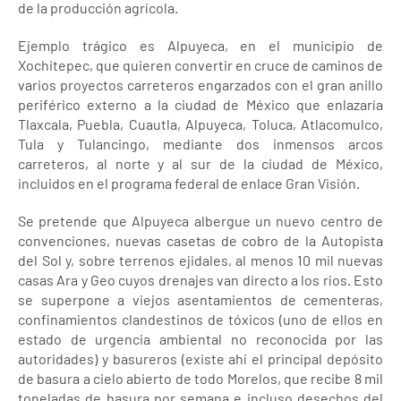
de la producción agrícola.
Ejemplo trágico es Alpuyeca, en el municipio de
Xochitepec, que quieren convertir en cruce de caminos de
varios proyectos carreteros engarzados con el gran anillo
periférico externo a la ciudad de México que enlazaría
Tlaxcala, Puebla, Cuautla, Alpuyeca, Toluca, Atlacomulco,
Tula y Tulancingo, mediante dos inmensos arcos
carreteros, al norte y al sur de la ciudad de México,
incluidos en el programa federal de enlace Gran Visión.
Se pretende que Alpuyeca albergue un nuevo centro de
convenciones, nuevas casetas de cobro de la Autopista
del Sol y, sobre terrenos ejidales, al menos 10 mil nuevas
casas Ara y Geo cuyos drenajes van directo a los ríos. Esto
se superpone a viejos asentamientos de cementeras,
confinamientos clandestinos de tóxicos (uno de ellos en
estado de urgencia ambiental no reconocida por las
autoridades) y basureros (existe ahí el principal depósito
de basura a cielo abierto de todo Morelos, que recibe 8 mil
toneladas de basura por semana e incluso desechos del