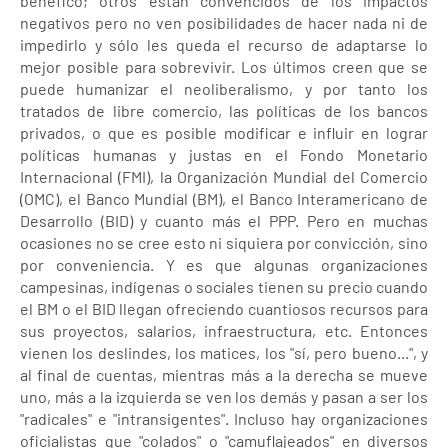
benéfico; otros están convencidos de los impactos
negativos pero no ven posibilidades de hacer nada ni de
impedirlo y sólo les queda el recurso de adaptarse lo
mejor posible para sobrevivir. Los últimos creen que se
puede humanizar el neoliberalismo, y por tanto los
tratados de libre comercio, las políticas de los bancos
privados, o que es posible modificar e influir en lograr
políticas humanas y justas en el Fondo Monetario
Internacional (FMI), la Organización Mundial del Comercio
(OMC), el Banco Mundial (BM), el Banco Interamericano de
Desarrollo (BID) y cuanto más el PPP. Pero en muchas
ocasiones no se cree esto ni siquiera por convicción, sino
por conveniencia. Y es que algunas organizaciones
campesinas, indígenas o sociales tienen su precio cuando
el BM o el BID llegan ofreciendo cuantiosos recursos para
sus proyectos, salarios, infraestructura, etc. Entonces
vienen los deslindes, los matices, los "sí, pero bueno...", y
al final de cuentas, mientras más a la derecha se mueve
uno, más a la izquierda se ven los demás y pasan a ser los
"radicales" e "intransigentes". Incluso hay organizaciones
oficialistas que "colados" o "camuflajeados" en diversos