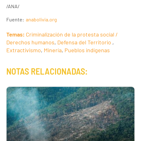
/ANA/
Fuente:
anabolivia.org
Temas:
Criminalización de la protesta social /
Derechos humanos
,
Defensa del Territorio
,
Extractivismo
,
Minería
,
Pueblos indígenas
NOTAS RELACIONADAS: