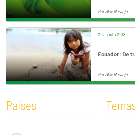
Por
Alex Naranjo
29 agosto 2018
Ecuador: De t
Por
Alex Naranjo
Paises
Tema