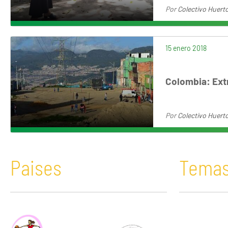
Por
Colectivo Huerto
15 enero 2018
Colombia: Ext
Por
Colectivo Huerto
Paises
Tema
África
Acaparamiento de tierras
Bolivia
Comunicació