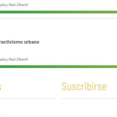
pía y Raúl Zibechi
ractivismo urbano
pía y Raúl Zibechi
s
Suscribirse
n y Educación
Guatemala
Economía verde