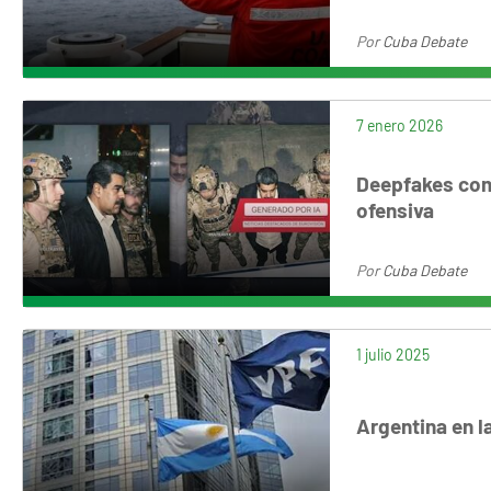
Por
Cuba Debate
7 enero 2026
Deepfakes com
ofensiva
Por
Cuba Debate
1 julio 2025
Argentina en l