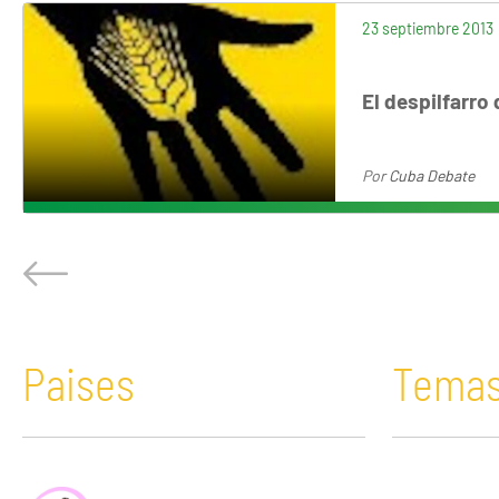
23 septiembre 2013
El despilfarro
Por
Cuba Debate
Paises
Tema
África
Acaparamiento de tierras
Bolivia
Comunicació