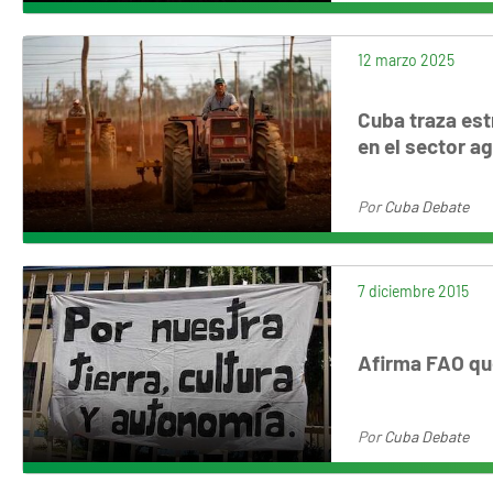
12 marzo 2025
Cuba traza est
en el sector ag
Por
Cuba Debate
7 diciembre 2015
Afirma FAO qu
Por
Cuba Debate