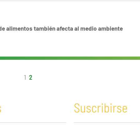
 de alimentos también afecta al medio ambiente
1
2
s
Suscribirse
n y Educación
Guatemala
Economía verde