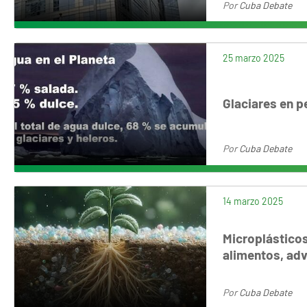
Por
Cuba Debate
25 marzo 2025
Glaciares en p
Por
Cuba Debate
14 marzo 2025
Microplásticos
alimentos, adv
Por
Cuba Debate