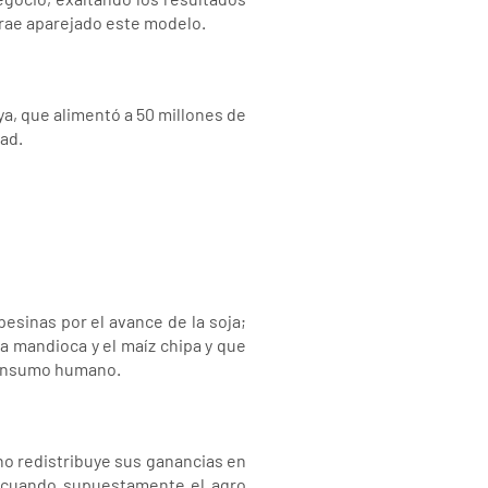
trae aparejado este modelo.
a, que alimentó a 50 millones de
ad.
sinas por el avance de la soja;
la mandioca y el maíz chipa y que
 consumo humano.
no redistribuye sus ganancias en
, cuando supuestamente el agro