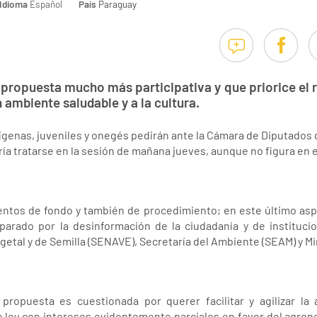
Idioma
Español
País
Paraguay
propuesta mucho más participativa y que priorice el r
n ambiente saludable y a la cultura.
genas, juveniles y onegés pedirán ante la Cámara de Diputados 
ía tratarse en la sesión de mañana jueves, aunque no figura en el
entos de fondo y también de procedimiento; en este último asp
arado por la desinformación de la ciudadanía y de institucio
getal y de Semilla (SENAVE), Secretaría del Ambiente (SEAM) y Mi
a propuesta es cuestionada por querer facilitar y agilizar l
 ley con intereses evidentemente parciales en favor del agron