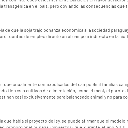
oja transgénica en el país, pero obviando las consecuencias que 
la de que la soja trajo bonanza económica a la sociedad paraguay
ró fuentes de empleo directo en el campo e indirecto en la ciud
r que anualmente son expulsadas del campo 9mil familias campe
ndo tierras a cultivos de alimentación, como el maní, el poroto, 
destinan casi exclusivamente para balanceado animal y no para
a que habla el proyecto de ley, se puede afirmar que el modelo 
leo proporcional ni paga impuestos; que durante el año 2010