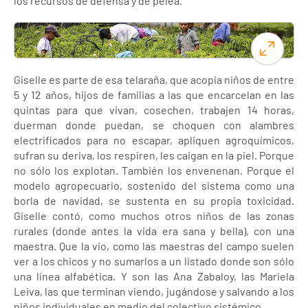
los recursos de defensa y de pelea.
Giselle es parte de esa telaraña, que acopia niños de entre
5 y 12 años, hijos de familias a las que encarcelan en las
quintas para que vivan, cosechen, trabajen 14 horas,
duerman donde puedan, se choquen con alambres
electrificados para no escapar, apliquen agroquímicos,
sufran su deriva, los respiren, les caigan en la piel. Porque
no sólo los explotan. También los envenenan. Porque el
modelo agropecuario, sostenido del sistema como una
borla de navidad, se sustenta en su propia toxicidad.
Giselle contó, como muchos otros niños de las zonas
rurales (donde antes la vida era sana y bella), con una
maestra. Que la vio, como las maestras del campo suelen
ver a los chicos y no sumarlos a un listado donde son sólo
una línea alfabética. Y son las Ana Zabaloy, las Mariela
Leiva, las que terminan viendo, jugándose y salvando a los
niños individuales en medio del colectivo sistémico.