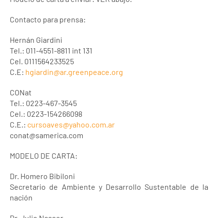
Contacto para prensa:
Hernán Giardini
Tel.: 011-4551-8811 int 131
Cel. 0111564233525
C.E:
hgiardin@ar.greenpeace.org
CONat
Tel.: 0223-467-3545
Cel.: 0223-154266098
C.E.:
cursoaves@yahoo.com.ar
conat@samerica.com
MODELO DE CARTA:
Dr. Homero Bibiloni
Secretario de Ambiente y Desarrollo Sustentable de la
nación
Dr. Julio Nasser