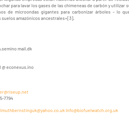
char para lavar los gases de las chimeneas de carbón y utilizar 
ornos de microondas gigantes para carbonizar árboles – lo qu
s suelos amazónicos ancestrales»[3].
a.semino mail.dk
ul @ econexus.ino
er@riseup.net
35-7794
almuthbernstinguk@yahoo.co.uk
Info@biofuelwatch.org.uk