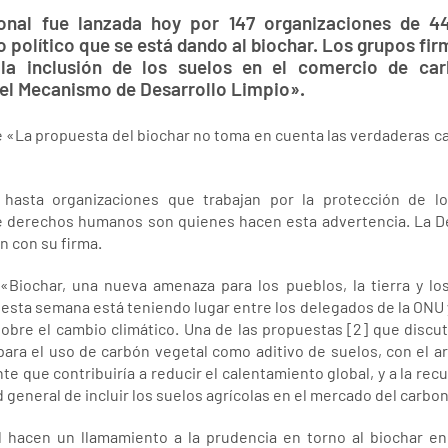
ional fue lanzada hoy por 147 organizaciones de 4
 político que se está dando al biochar. Los grupos fir
la inclusión de los suelos en el comercio de c
el Mecanismo de Desarrollo Limpio».
«La propuesta del biochar no toma en cuenta las verdaderas ca
asta organizaciones que trabajan por la protección de l
e derechos humanos son quienes hacen esta advertencia. La De
n con su firma.
 «Biochar, una nueva amenaza para los pueblos, la tierra y l
 esta semana está teniendo lugar entre los delegados de la ONU 
obre el cambio climático. Una de las propuestas [2] que discuti
ara el uso de carbón vegetal como aditivo de suelos, con el 
e que contribuiría a reducir el calentamiento global, y a la re
d general de incluir los suelos agrícolas en el mercado del carbo
l hacen un llamamiento a la prudencia en torno al biochar en