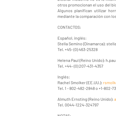
otros promocionan el uso del bio
Algunos planifican utilizar h
mediante la comparación con lo
CONTACTOS:
Español, inglés:
Stella Semino (Dinamarca): stell
Tel. +45- (0) 463-25328
Helena Paul (Reino Unido): h.pa
Tel. +44- (0) 207-431-4357
Inglés:
Rachel Smolker (EE.UU.):
rsmolk
Tel. 1 - 802-482-2848 o +1-802-7
Almuth Ernsting (Reino Unido):
Tel. 0044-1224-324797
NOTAS: