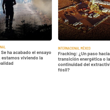
ONAL
INTERNACIONAL
MÉXICO
: Se ha acabado el ensayo
Fracking: ¿Un paso hacia
, estamos viviendo la
transición energética o l
ealidad
continuidad del extracti
fósil?