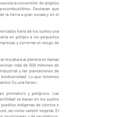
uencia la conversión de amplios
agrocombustibles. Destacan que
e la tierra a gran escala y en el
mercados haría de los suelos una
dría en peligro a los pequeños
mpresas y correrían el riesgo de
al rescatará al planeta en llamas
erirían más de 500 millones de
industrial y las plantaciones de
y biodiversidad. Lo que tenemos
arlos! Es una farsa».
es prematuro y peligroso. Las
rtilidad se basan en los suelos
 pueblos indígenas de cientos o
post, así como carbón vegetal. El
os municipales y de neumáticos,