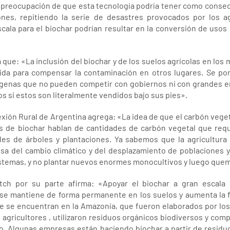
a preocupación de que esta tecnología podría tener como consec
iones, repitiendo la serie de desastres provocados por los 
cala para el biochar podrían resultar en la conversión de usos d
que: «La inclusión del biochar y de los suelos agrícolas en los 
ida para compensar la contaminación en otros lugares. Se pon
dígenas que no pueden competir con gobiernos ni con grandes e
os si estos son literalmente vendidos bajo sus pies».
xión Rural de Argentina agrega: «La idea de que el carbón veget
s de biochar hablan de cantidades de carbón vegetal que requ
les de árboles y plantaciones. Ya sabemos que la agricultura 
sa del cambio climático y del desplazamiento de poblaciones 
stemas, y no plantar nuevos enormes monocultivos y luego quem
tch por su parte afirma: «Apoyar el biochar a gran escala 
 se mantiene de forma permanente en los suelos y aumenta la fe
e se encuentran en la Amazonía, que fueron elaborados por los
 agricultores , utilizaron residuos orgánicos biodiversos y com
. Algunas empresas están haciendo biochar a partir de residu