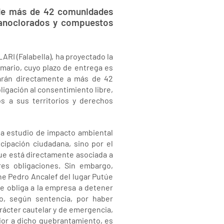
s de más de 42 comunidades
ganoclorados y compuestos
ARI (Falabella), ha proyectado la
imario, cuyo plazo de entrega es
tarán directamente a más de 42
ligación al consentimiento libre,
os a sus territorios y derechos
 a estudio de impacto ambiental
cipación ciudadana, sino por el
que está directamente asociada a
es obligaciones. Sin embargo,
he Pedro Ancalef del lugar Putúe
ue obliga a la empresa a detener
o, según sentencia, por haber
rácter cautelar y de emergencia,
rior a dicho quebrantamiento, es