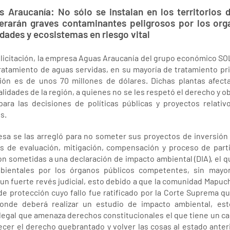
s Araucanía: No sólo se instalan en los territorio
rarán graves contaminantes peligrosos por los or
ades y ecosistemas en riesgo vital
a licitación, la empresa Aguas Araucanía del grupo económico SOL
ratamiento de aguas servidas, en su mayoría de tratamiento pr
ión es de unos 70 millones de dólares. Dichas plantas afec
dades de la región, a quienes no se les respetó el derecho y ob
ara las decisiones de políticas públicas y proyectos relativ
s.
resa se las arregló para no someter sus proyectos de inversión
das de evaluación, mitigación, compensación y proceso de parti
ron sometidas a una declaración de impacto ambiental (DIA), el 
bientales por los órganos públicos competentes, sin mayor
n fuerte revés judicial, esto debido a que la comunidad Mapuc
 de protección cuyo fallo fue ratificado por la Corte Suprema q
onde deberá realizar un estudio de impacto ambiental, est
 ilegal que amenaza derechos constitucionales el que tiene un ca
ecer el derecho quebrantado y volver las cosas al estado ante