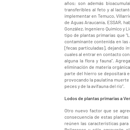
años; son además bioacumulab
transferibles al feto y al lact
implementar en Temuco, Villarri
de Aguas Araucanía, ESSAR, habí
González, Ingeniero Químico y L
tipo de plantas primarias que “
contaminante contenida en las a
[fecas particuladas], dejando in
cuales al entrar en contacto co
alguna la flora y fauna”. Agre
eliminación de materia orgánica
parte del hierro se depositará e
provocando la paulatina muerte d
peces y de la avifauna del río”.
Lodos de plantas primarias a V
Otro nuevo factor que se agre
consecuencia de estas plantas 
reúnen las características par
Peligrosos y sólo agravarán e