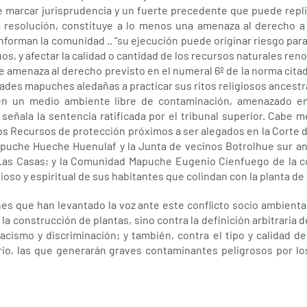
e marcar jurisprudencia y un fuerte precedente que puede repli
resolución, constituye a lo menos una amenaza al derecho a la 
forman la comunidad .. “su ejecución puede originar riesgo para 
s, y afectar la calidad o cantidad de los recursos naturales reno
e amenaza al derecho previsto en el numeral 6º de la norma citad
des mapuches aledañas a practicar sus ritos religiosos ancestra
r en un medio ambiente libre de contaminación, amenazado e
eñala la sentencia ratificada por el tribunal superior. Cabe 
os Recursos de protección próximos a ser alegados en la Corte 
puche Hueche Huenulaf y la Junta de vecinos Botrolhue sur ant
Las Casas; y la Comunidad Mapuche Eugenio Cienfuego de la 
ioso y espiritual de sus habitantes que colindan con la planta de
es que han levantado la voz ante este conflicto socio ambienta
a construcción de plantas, sino contra la definición arbitraria d
acismo y discriminación; y también, contra el tipo y calidad de
rio, las que generarán graves contaminantes peligrosos por l