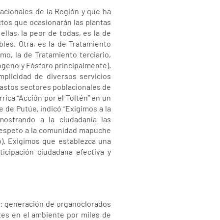
acionales de la Región y que ha
ctos que ocasionarán las plantas
llas, la peor de todas, es la de
bles. Otra, es la de Tratamiento
mo, la de Tratamiento terciario,
ógeno y Fósforo principalmente).
plicidad de diversos servicios
 vastos sectores poblacionales de
rica “Acción por el Toltén” en un
 de Putúe, indicó “Exigimos a la
ostrando a la ciudadanía las
respeto a la comunidad mapuche
o). Exigimos que establezca una
icipación ciudadana efectiva y
n: generación de organoclorados
tes en el ambiente por miles de