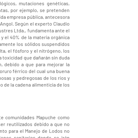
ógicos, mutaciones genéticas,
antas, por ejemplo, se pretenden
cida empresa pública, antecesora
 Angol. Según el experto Claudio
ustres Ltda., fundamenta ante el
 y el 40% de la materia orgánica
olamente los sólidos suspendidos
a, el fósforo y el nitrógeno, los
a toxicidad que dañarán sin duda
n, debido a que para mejorar la
oruro férrico del cual una buena
enosas y pedregosas de los ríos y
o de la cadena alimenticia de los
mente comunidades Mapuche como
er reutilizados debido a que no
ento para el Manejo de Lodos no
lenos sanitarios donde se irán