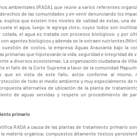
hos ambientales (RADA), que reúne a varios referentes organiz
s derechos de las comunidades y en venir denunciando los impa
, explica que existen tres niveles de calidad de estas, una de e
cuela el agua, luego le agrega cloro, cuyos lodos son inutiliza
 colada, el agua es tratada con procesos biológicos; y por últi
a con agentes biológicos y además se le extraen nutrientes (Nitr
cuestión de costos, la empresa Aguas Araucanía bajo la com
as primarias que hipotecarán la vida, seguridad e integridad de
ente a diversos ecosistemas. La organización ciudadana de Villar
e el fallo de la Corte Suprema a favor de la comunidad Mapuche
 que en vista de este fallo, actúe conforme al mismo, m
protección de todo el medio ambiente y muy especialmente de 
ropuesta alternativa de ubicación de la planta de tratamient
amiento de aguas servidas y respete un procedimiento de part
iento primario
ntifica RADA a causa de las plantas de tratamiento primario so
on la materia orgánica; compuestos áltamente tóxicos persisten