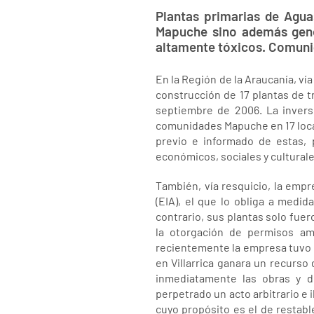
Plantas primarias de Agua
Mapuche sino además gene
altamente tóxicos. Comunid
En la Región de la Araucanía, ví
construcción de 17 plantas de t
septiembre de 2006. La invers
comunidades Mapuche en 17 locali
previo e informado de estas, p
económicos, sociales y culturale
También, vía resquicio, la emp
(EIA), el que lo obliga a medi
contrario, sus plantas solo fue
la otorgación de permisos am
recientemente la empresa tuvo u
en Villarrica ganara un recurso
inmediatamente las obras y d
perpetrado un acto arbitrario e
cuyo propósito es el de restabl