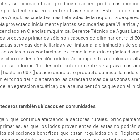
les, se biomagnifican, producen cáncer, problemas inmunol
ante por la leche materna, entre otras secuelas. Este tipo de pl
ca y Angol, las ciudades más habitadas de la región. La despare
a proyectado inicialmente plantas secundarias para Villarrica y
icenciado en Ciencias m/química, Gerente Técnico de Aguas Lac
Los procesos primarios sólo son capaces de eliminar entre el 30
guas servidas domiciliarias y se limitan a la eliminación de s
tactos los otros contaminantes como la materia orgánica disuelt
n el cloro de desinfección originarán compuestos químicos de alt
ga en su informe “Lo descrito anteriormente se agrava más aú
 [hasta un 60%] se adicionará otro producto químico llamado cl
n el fondo del río alterando las características de las zonas ar
e la vegetación acuática y de la fauna bentónica que son el inici
ertederos también ubicados en comunidades
ga y que continúa afectando a sectores rurales, principal
primarias, es que los lodos provenientes de estas no podrán s
a las aplicaciones benéficas que están reguladas en el Reglam
l penoso estado en que se encuentran los vertederos o rel