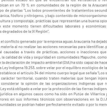
bican en un 70 % en comunidades de la región de la Araucanía
 tipo de plantas “Los lodos provenientes de tratamientos secun
ánica, fósforo y nitrógeno, y bajo contenido de microorganismo
icultura y compostaje, prácticas que representan una buena opo
 este momento tienen dificultades laborales y económicas
s degradados de la IX Región”.
, el conflicto generado por la empresa aguas Araucanía ha dejado
materia al no realizar las acciones necesarias para identificar, p
l causadas a través de prácticas, acciones o inacciones que
l, la calidad de vida y seguridad en comunidades Mapuche, como
la declaración de impacto ambiental (DIA) ha sido capaz de ha
a Ley indígena 19.253, sobre velar por el equilibro ecológico de 
establece el artículo 34 del mismo cuerpo legal que señala “Los s
 carácter territorial, cuando traten materias que tengan injer
 considerar la opinión de las organizaciones indígenas que r
ey está obligado a velar por la protección de las tierras indígen
 jurídica en algunos casos como ha sido en Putúe de Villarrica
rores en sus informes técnicos con observaciones en la D.I.A
omunidades se podrían haber perfectamente evitado o por lo men