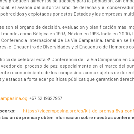
enes producen alimentos saludables para la población. Sin emba
ndial, el avance del autoritarismo de derecha y el conservadu
pobrecidos y explotados por estos Estados y las empresas mult
s son el órgano de decisión, evaluación y planificación más i
l mundo, como Bélgica en 1993, México en 1998, India en 2000, I
ª Conferencia Internacional de La Via Campesina, también se ll
res, el Encuentro de Diversidades y el Encuentro de Hombres con
olítica de celebrar esta 8ª Conferencia de La Via Campesina en
veedor del proceso de paz, especialmente en el marco del pun
ciente reconocimiento de los campesinos como sujetos de derec
s y estados a fortalecer políticas públicas que garanticen dere
campesina.og
+57 32 19627937
ocerxs:
https://viacampesina.org/es/kit-de-prensa-8va-conf
vitación de prensa y obtén información sobre nuestras conferenc