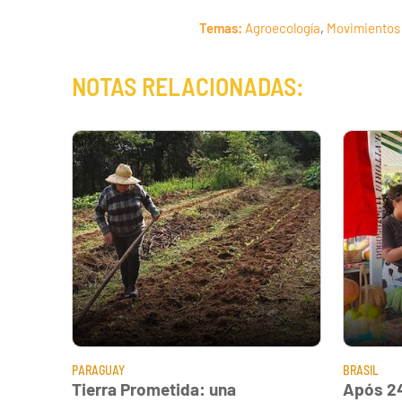
Temas:
Agroecología
,
Movimientos
NOTAS RELACIONADAS:
PARAGUAY
BRASIL
Tierra Prometida: una
Após 24