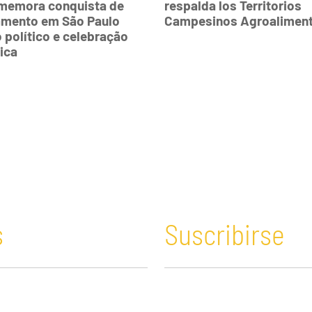
memora conquista de
respalda los Territorios
amento em São Paulo
Campesinos Agroaliment
 político e celebração
ica
s
Suscribirse
n y Educación
Guatemala
Economía verde