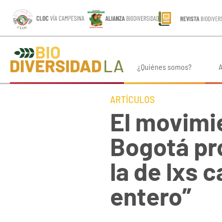
¿Quiénes somos?
A
ARTÍCULOS
El movimi
Bogotá pr
la de lxs 
entero”