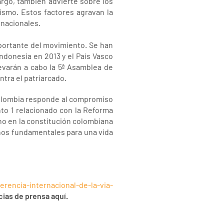
rgo, también advierte sobre los
rismo. Estos factores agravan la
inacionales.
mportante del movimiento. Se han
ndonesia en 2013 y el País Vasco
evarán a cabo la 5ª Asamblea de
tra el patriarcado.
 Colombia responde al compromiso
to 1 relacionado con la Reforma
ho en la constitución colombiana
chos fundamentales para una vida
erencia-internacional-de-la-via-
ias de prensa aquí.