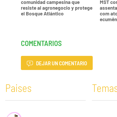
comunidad campesina que
MST co
resiste al agronegocio y protege
assent
el Bosque Atlántico
com ato
ecumên
COMENTARIOS
DEJAR UN COMENTARIO
Paises
Tema
África
Acaparamiento de tierras
Bolivia
Comunicació