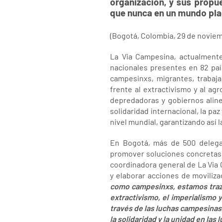
organización, y sus propu
que nunca en un mundo plag
(Bogotá, Colombia, 29 de novie
La Via Campesina, actualmente
nacionales presentes en 82 paí
campesinxs, migrantes, trabaja
frente al extractivismo y al ag
depredadoras y gobiernos alin
solidaridad internacional, la p
nivel mundial, garantizando así 
En Bogotá, más de 500 delegad
promover soluciones concretas a
coordinadora general de La Via 
y elaborar acciones de moviliza
como campesin
x
s, estamos tra
extractivismo, el imperialismo 
través de las luchas campesinas
la solidaridad y la unidad en las 