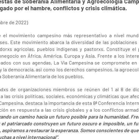
estas de Soberanía Alimentaria y Agroecología Cam
ado por el hambre, conflictos y crisis climática.
mbre de 2022)
 el movimiento campesino más representativo a nivel mundi
ses. Este movimiento abarca la diversidad de las poblaciones 
dorxs agrícolas, pueblos indígenas y pastorxs. Constituye el p
ronegocio en África, América, Europa y Asia. Frente a los inte
eados con sus agendas, La Via Campesina se compromete en l
az y la democracia, así como los derechos campesinos, la agroeco
la Soberanía Alimentaria de los pueblos.
xs de organizaciones miembros se reúnen del 1 al 8 de dicie
 las crisis políticas, sociales, económicas y climáticas que afe
Campesina, destaca la importancia de esta 8ª Conferencia Interna
ción en respuesta a las crisis globales y a los conflictos arma
zando un camino hacia un futuro posible para la humanidad. Fre
y el patriarcado construyen u
n futuro oscuro e imposible, un fu
, aspiramos a restaurar la esperanza. Somos conscientes de que
luchas a nivel internacional”
.