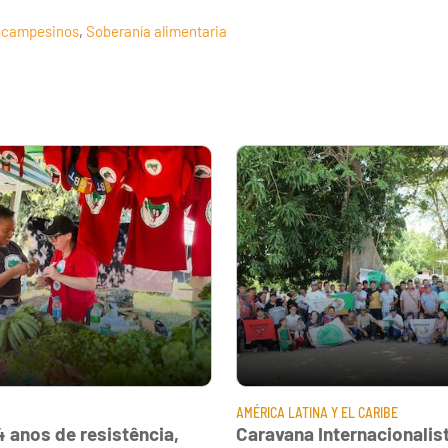
 campesinos
,
Soberanía alimentaria
AMÉRICA LATINA Y EL CARIBE
 anos de resistência,
Caravana Internacionalis