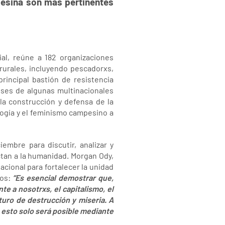
pesina son más pertinentes
al, reúne a 182 organizaciones
rurales, incluyendo pescadorxs,
rincipal bastión de resistencia
reses de algunas multinacionales
a construcción y defensa de la
logía y el feminismo campesino a
mbre para discutir, analizar y
ctan a la humanidad. Morgan Ody,
cional para fortalecer la unidad
dos:
“Es esencial demostrar que,
nte a nosotr
x
s, el capitalismo, el
turo de destrucción y miseria. A
 esto solo será posible mediante