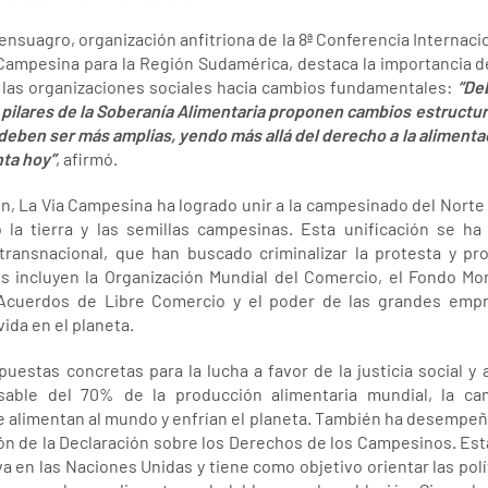
Fensuagro, organización anfitriona de la 8ª Conferencia Internac
 Campesina para la Región Sudamérica, destaca la importancia d
s las organizaciones sociales hacia cambios fundamentales:
“De
pilare
s de la Soberanía Alimentaria proponen cambios estructu
 deben ser más amplias, yendo más allá del derecho a la aliment
nta hoy”
, afirmó.
n, La Via Campesina ha logrado unir a la campesinado del Norte y
a tierra y las semillas campesinas. Esta unificación se ha
transnacional, que han buscado criminalizar la protesta y p
es incluyen la Organización Mundial del Comercio, el Fondo Mo
 Acuerdos de Libre Comercio y el poder de las grandes emp
vida en el planeta.
estas concretas para la lucha a favor de la justicia social y am
able del 70% de la producción alimentaria mundial, la c
ue alimentan al mundo y enfrían el planeta. También ha desempe
ión de la Declaración sobre los Derechos de los Campesinos. Est
a en las Naciones Unidas y tiene como objetivo orientar las polí