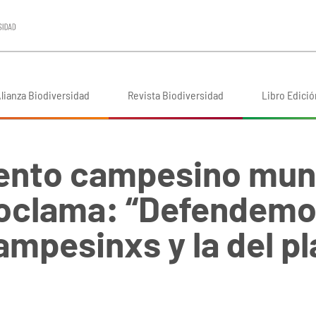
lianza Biodiversidad
Revista Biodiversidad
Libro Edició
ento campesino mund
oclama: “Defendemos
campesinxs y la del p