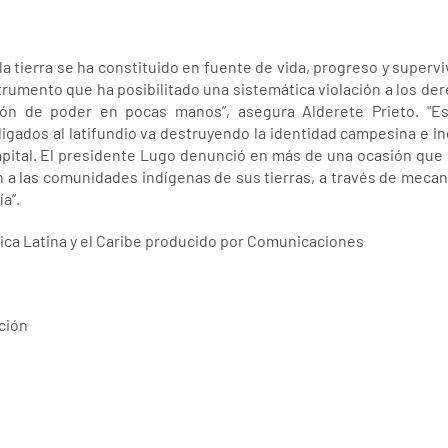
s la tierra se ha constituido en fuente de vida, progreso y superv
strumento que ha posibilitado una sistemática violación a los d
ón de poder en pocas manos”, asegura Alderete Prieto. "Es
ligados al latifundio va destruyendo la identidad campesina e 
pital. El presidente Lugo denunció en más de una ocasión que l
n a las comunidades indígenas de sus tierras, a través de meca
a”.
ica Latina y el Caribe producido por Comunicaciones
ción