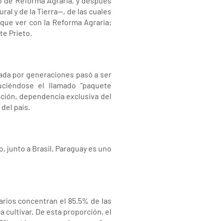
to de Reforma Agraria, y después
al y de la Tierra—, de las cuales
 que ver con la Reforma Agraria;
te Prieto.
icada por generaciones pasó a ser
duciéndose el llamado "paquete
ación, dependencia exclusiva del
del país.
o, junto a Brasil, Paraguay es uno
arios concentran el 85.5% de las
 cultivar. De esta proporción, el