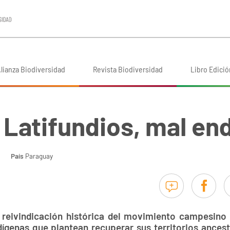
lianza Biodiversidad
Revista Biodiversidad
Libro Edició
 Latifundios, mal e
País
Paraguay
 reivindicación histórica del movimiento campesino
genas que plantean recuperar sus territorios ancestr