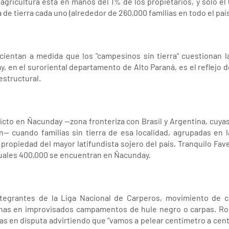
a agricultura está en manos del 1% de los propietarios, y sólo
de tierra cada uno (alrededor de 260,000 familias en todo el país
cientan a medida que los "campesinos sin tierra” cuestionan l
y, en el suroriental departamento de Alto Paraná, es el reflejo d
estructural.
flicto en Ñacunday —zona fronteriza con Brasil y Argentina, cuyas
n— cuando familias sin tierra de esa localidad, agrupadas en 
propiedad del mayor latifundista sojero del país, Tranquilo Fav
 cuales 400,000 se encuentran en Ñacunday.
tegrantes de la Liga Nacional de Carperos, movimiento de c
onas en improvisados campamentos de hule negro o carpas. Ros
ras en disputa advirtiendo que "vamos a pelear centímetro a cent