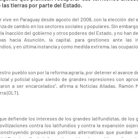
as tierras por parte del Estado.
e vive en Paraguay desde agosto del 2008, con la elección del
nza de cambio en los sectores sociales y populares. Sin embarg
la inacción del gobierno y otros poderes del Estado, y no han de
as hacia Asunción, la capital, para gestiones ante las in
ndios, y en última instancia y como medida extrema, las ocupaci
tro pueblo son por la reforma agraria, por detener el avance de 
dicial y policial sigue siendo de grandes represiones con ap
garon a ser encarcelados”, afirma a Noticias Aliadas, Ramón M
rra (OLT).
e defiende los intereses de los grandes latifundistas, de los 
ovilizaciones contra los latifundios y contra la expansión sojer
construyendo propuestas políticas alternativas que puedan se