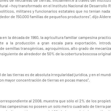
lones de hectáreas de tierras, inicialmente a través del Institu
Rural —hoy transformado en el Instituto Nacional de Desarrollo Rur
olíticos, militares y funcionarios estatales que no tenían nada
dedor de 150,000 familias de pequeños productores”, dijo Aldere
a en la década de 1960, la agricultura familiar campesina pract
nte a la producción a gran escala para exportación, intro
o de semillas transgénicas, agroquímicos, alto grado de mecaniz
nsiguiente de alrededor de 50% de la cobertura boscosa original 
l de las tierras es de absoluta irregularidad jurídica, y en el mund
con mayor concentración de tierras en pocas manos”.
orrespondiente al 2008, muestra que sólo el 2% de los propiet
milias campesinas no poseen un solo metro cuadrado de tierra para