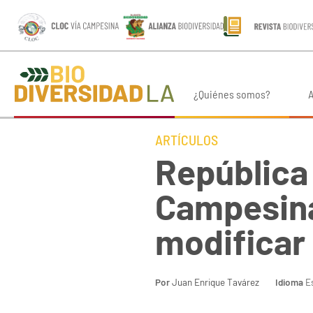
¿Quiénes somos?
A
ARTÍCULOS
República
Campesina
modificar
Por
Juan Enrique Tavárez
Idioma
Es