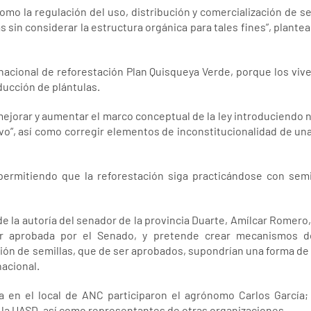
mo la regulación del uso, distribución y comercialización de se
 sin considerar la estructura orgánica para tales fines”, plant
nacional de reforestación Plan Quisqueya Verde, porque los viver
oducción de plántulas.
mejorar y aumentar el marco conceptual de la ley introduciendo 
vo”, así como corregir elementos de inconstitucionalidad de un
permitiendo que la reforestación siga practicándose con semi
de la autoría del senador de la provincia Duarte, Amílcar Romero
r aprobada por el Senado, y pretende crear mecanismos de
ión de semillas, que de ser aprobados, supondrían una forma de 
nacional.
a en el local de ANC participaron el agrónomo Carlos García;
la UASD, así como representantes de otras organizaciones.