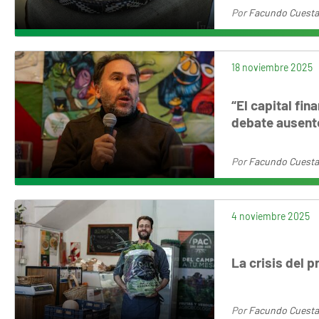
Por
Facundo Cuesta
18 noviembre 2025
“El capital fin
debate ausente
Por
Facundo Cuesta
4 noviembre 2025
La crisis del p
Por
Facundo Cuesta