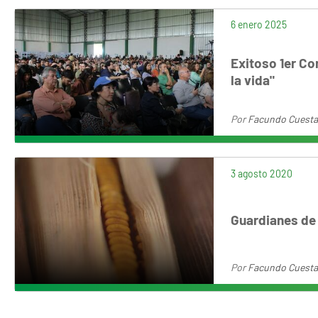
6 enero 2025
Exitoso 1er C
la vida"
Por
Facundo Cuesta
3 agosto 2020
Guardianes de 
Por
Facundo Cuesta