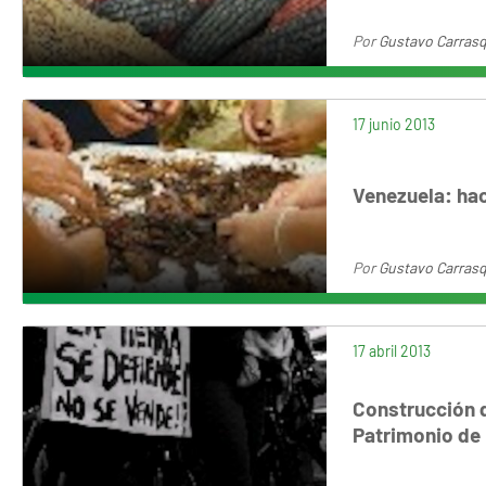
Por
Gustavo Carrasq
17 junio 2013
Venezuela: hac
Por
Gustavo Carrasq
17 abril 2013
Construcción 
Patrimonio de