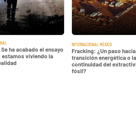
ONAL
INTERNACIONAL
MÉXICO
: Se ha acabado el ensayo
Fracking: ¿Un paso hacia
, estamos viviendo la
transición energética o l
ealidad
continuidad del extracti
fósil?