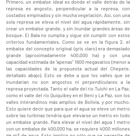
Primero, un embalse ideal es donde el valle detrás de la
represa es angosto, perpendicular a la represa, con
costados empinados y sin mucha vegetación. Así, con una
sola represa se eleva el nivel del agua rápidamente, sin
crear un embalse grande, y sin inundar grandes áreas de
bosque. El Bala no cumplía y sigue sin cumplir con estos
criterios fundamentales. Como se ve en la figura 2, el
embalse del concepto original (gris claro) era demasiado
grande (aproximadamente 400,000 ha) y con una
capacidad estimada de “apenas” 1600 megavatios (menor a
las capacidades de la propuesta actual del Chepete,
detallado abajo). Esto se debe a que los valles que se
inundarían no son angostos ni perpendiculares a la
represa proyectada. Tanto el valle del río Tuichi en La Paz,
como el valle del río Quiquibey en el Beni y La Paz, son los
valles interandinos más amplios de Bolivia, y por mucho.
Esto quiere decir que para que el agua se eleve un metro
sobre las turbinas tendría que elevarse un metro en todo
un embalse grande. Para elevar el nivel del agua 1 metro
con un embalse de 400,000 ha, se requiere 4000 millones
de m3 de agua. Esto implica no sólo que se necesite de