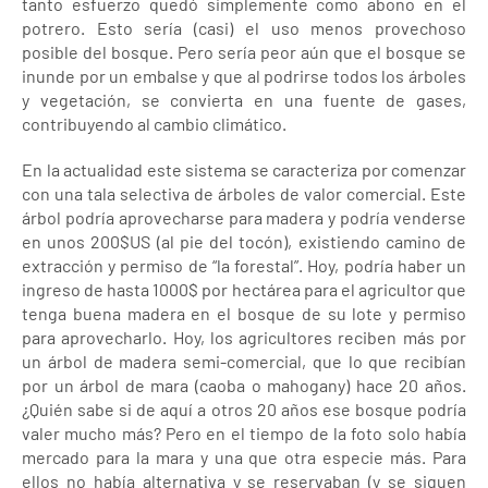
tanto esfuerzo quedó simplemente como abono en el
potrero. Esto sería (casi) el uso menos provechoso
posible del bosque. Pero sería peor aún que el bosque se
inunde por un embalse y que al podrirse todos los árboles
y vegetación, se convierta en una fuente de gases,
contribuyendo al cambio climático.
En la actualidad este sistema se caracteriza por comenzar
con una tala selectiva de árboles de valor comercial. Este
árbol podría aprovecharse para madera y podría venderse
en unos 200$US (al pie del tocón), existiendo camino de
extracción y permiso de “la forestal”. Hoy, podría haber un
ingreso de hasta 1000$ por hectárea para el agricultor que
tenga buena madera en el bosque de su lote y permiso
para aprovecharlo. Hoy, los agricultores reciben más por
un árbol de madera semi-comercial, que lo que recibían
por un árbol de mara (caoba o mahogany) hace 20 años.
¿Quién sabe si de aquí a otros 20 años ese bosque podría
valer mucho más? Pero en el tiempo de la foto solo había
mercado para la mara y una que otra especie más. Para
ellos no había alternativa y se reservaban (y se siguen