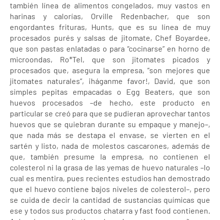
también línea de alimentos congelados, muy vastos en
harinas y calorías, Orville Redenbacher, que son
engordantes frituras, Hunts, que es su línea de muy
procesados purés y salsas de jitomate, Chef Boyardee,
que son pastas enlatadas o para “cocinarse” en horno de
microondas, Ro*Tel, que son jitomates picados y
procesados que, asegura la empresa, “son mejores que
jitomates naturales”, ¡háganme favor!, David, que son
simples pepitas empacadas o Egg Beaters, que son
huevos procesados –de hecho, este producto en
particular se creó para que se pudieran aprovechar tantos
huevos que se quiebran durante su empaque y manejo–,
que nada más se destapa el envase, se vierten en el
sartén y listo, nada de molestos cascarones, además de
que, también presume la empresa, no contienen el
colesterol ni la grasa de las yemas de huevo naturales –lo
cual es mentira, pues recientes estudios han demostrado
que el huevo contiene bajos niveles de colesterol–, pero
se cuida de decir la cantidad de sustancias químicas que
ese y todos sus productos chatarra y fast food contienen.