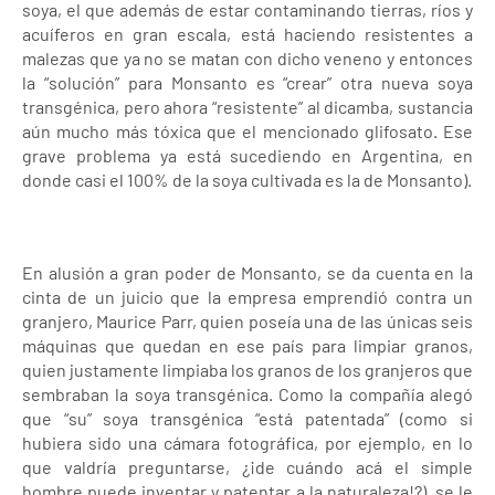
soya, el que además de estar contaminando tierras, ríos y
acuíferos en gran escala, está haciendo resistentes a
malezas que ya no se matan con dicho veneno y entonces
la “solución” para Monsanto es “crear” otra nueva soya
transgénica, pero ahora “resistente” al dicamba, sustancia
aún mucho más tóxica que el mencionado glifosato. Ese
grave problema ya está sucediendo en Argentina, en
donde casi el 100% de la soya cultivada es la de Monsanto).
En alusión a gran poder de Monsanto, se da cuenta en la
cinta de un juicio que la empresa emprendió contra un
granjero, Maurice Parr, quien poseía una de las únicas seis
máquinas que quedan en ese país para limpiar granos,
quien justamente limpiaba los granos de los granjeros que
sembraban la soya transgénica. Como la compañía alegó
que “su” soya transgénica “está patentada” (como si
hubiera sido una cámara fotográfica, por ejemplo, en lo
que valdría preguntarse, ¿¡de cuándo acá el simple
hombre puede inventar y patentar a la naturaleza!?), se le