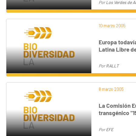
Por
Los Verdes de A
10 marzo 2005
Europa todavía
Latina Libre d
Por
RALLT
8 marzo 2005
La Comisión Eu
transgénico "1
Por
EFE