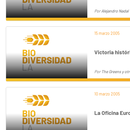
Por
Alejandro Nadal
15 marzo 2005
Victoria histó
Por
The Greens y ot
10 marzo 2005
La Oficina Eur