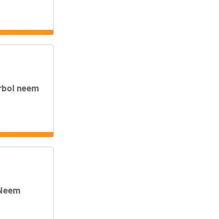
árbol neem
l Neem