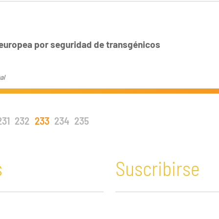
europea por seguridad de transgénicos
al
231
232
233
234
235
s
Suscribirse
n y Educación
Guatemala
Economía verde