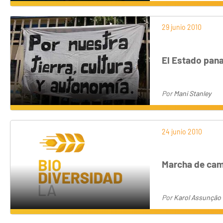
29 junio 2010
El Estado pan
Por
Mani Stanley
24 junio 2010
Marcha de camp
Por
Karol Assunção