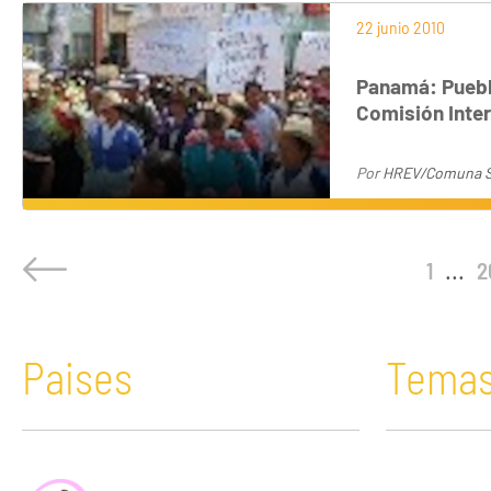
22 junio 2010
Panamá: Puebl
Comisión Inte
Por
HREV/Comuna S
1
...
2
Paises
Tema
África
Acaparamiento de tierras
Bolivia
Comunicació