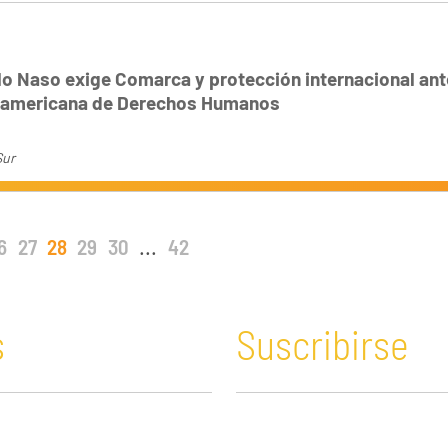
o Naso exige Comarca y protección internacional ant
ramericana de Derechos Humanos
ur
6
27
28
29
30
...
42
s
Suscribirse
n y Educación
Guatemala
Economía verde