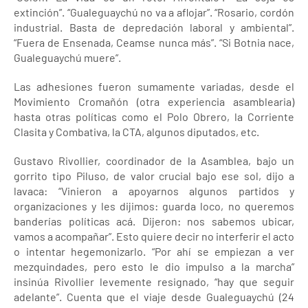
extinción”. “Gualeguaychú no va a aflojar”. “Rosario, cordón
industrial. Basta de depredación laboral y ambiental”.
“Fuera de Ensenada, Ceamse nunca más”. “Si Botnia nace,
Gualeguaychú muere”.
Las adhesiones fueron sumamente variadas, desde el
Movimiento Cromañón (otra experiencia asamblearia)
hasta otras políticas como el Polo Obrero, la Corriente
Clasita y Combativa, la CTA, algunos diputados, etc.
Gustavo Rivollier, coordinador de la Asamblea, bajo un
gorrito tipo Piluso, de valor crucial bajo ese sol, dijo a
lavaca: “Vinieron a apoyarnos algunos partidos y
organizaciones y les dijimos: guarda loco, no queremos
banderías políticas acá. Dijeron: nos sabemos ubicar,
vamos a acompañar”. Esto quiere decir no interferir el acto
o intentar hegemonizarlo. “Por ahí se empiezan a ver
mezquindades, pero esto le dio impulso a la marcha”
insinúa Rivollier levemente resignado, “hay que seguir
adelante”. Cuenta que el viaje desde Gualeguaychú (24