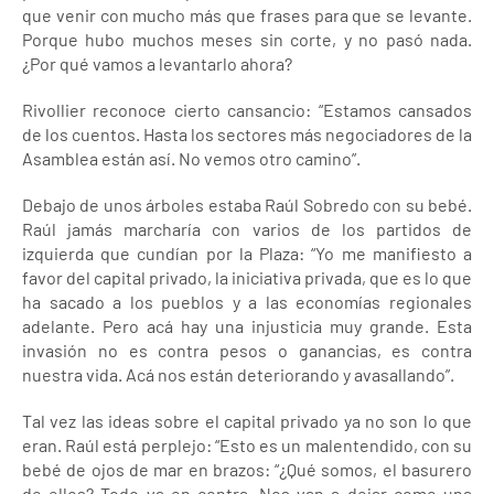
que venir con mucho más que frases para que se levante.
Porque hubo muchos meses sin corte, y no pasó nada.
¿Por qué vamos a levantarlo ahora?
Rivollier reconoce cierto cansancio: “Estamos cansados
de los cuentos. Hasta los sectores más negociadores de la
Asamblea están así. No vemos otro camino”.
Debajo de unos árboles estaba Raúl Sobredo con su bebé.
Raúl jamás marcharía con varios de los partidos de
izquierda que cundían por la Plaza: “Yo me manifiesto a
favor del capital privado, la iniciativa privada, que es lo que
ha sacado a los pueblos y a las economías regionales
adelante. Pero acá hay una injusticia muy grande. Esta
invasión no es contra pesos o ganancias, es contra
nuestra vida. Acá nos están deteriorando y avasallando”.
Tal vez las ideas sobre el capital privado ya no son lo que
eran. Raúl está perplejo: “Esto es un malentendido, con su
bebé de ojos de mar en brazos: “¿Qué somos, el basurero
de ellos? Todo va en contra. Nos van a dejar como una