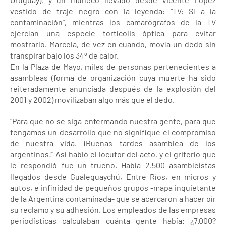
vestido de traje negro con la leyenda: “TV: Sí a la
contaminación”, mientras los camarógrafos de la TV
ejercían una especie tortícolis óptica para evitar
mostrarlo. Marcela, de vez en cuando, movía un dedo sin
transpirar bajo los 34º de calor.
En la Plaza de Mayo, miles de personas pertenecientes a
asambleas (forma de organización cuya muerte ha sido
reiteradamente anunciada después de la explosión del
2001 y 2002) movilizaban algo más que el dedo.
“Para que no se siga enfermando nuestra gente, para que
tengamos un desarrollo que no signifique el compromiso
de nuestra vida. ¡Buenas tardes asamblea de los
argentinos!” Así habló el locutor del acto, y el griterío que
le respondió fue un trueno. Había 2.500 asambleístas
llegados desde Gualeguaychú, Entre Ríos, en micros y
autos, e infinidad de pequeños grupos -mapa inquietante
de la Argentina contaminada- que se acercaron a hacer oír
su reclamo y su adhesión. Los empleados de las empresas
periodísticas calculaban cuánta gente había: ¿7.000?