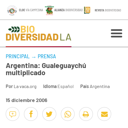
PRINCIPAL
→
PRENSA
Argentina: Gualeguaychú
multiplicado
Por
La vaca.org
Idioma
Español
País
Argentina
15 diciembre 2006