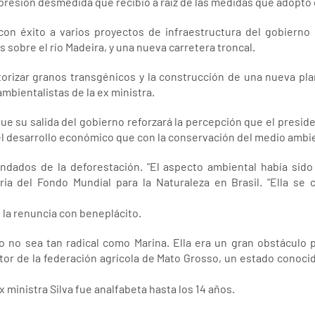
a presión desmedida que recibió a raíz de las medidas que adoptó 
con éxito a varios proyectos de infraestructura del gobierno
 sobre el río Madeira, y una nueva carretera troncal.
torizar granos transgénicos y la construcción de una nueva pla
ambientalistas de la ex ministra.
 su salida del gobierno reforzará la percepción que el president
l desarrollo económico que con la conservación del medio ambi
endados de la deforestación. "El aspecto ambiental había sido
ia del Fondo Mundial para la Naturaleza en Brasil. "Ella se
 la renuncia con beneplácito.
o no sea tan radical como Marina. Ella era un gran obstáculo 
ector de la federación agrícola de Mato Grosso, un estado conoc
x ministra Silva fue analfabeta hasta los 14 años.