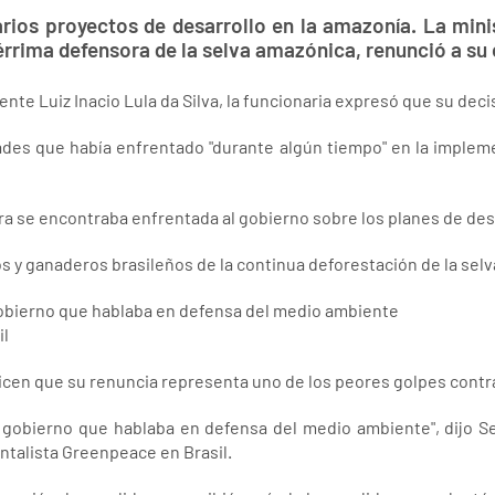
arios proyectos de desarrollo en la amazonía. La min
cérrima defensora de la selva amazónica, renunció a su
ente Luiz Inacio Lula da Silva, la funcionaria expresó que su deci
ltades que había enfrentado "durante algún tiempo" en la imple
ra se encontraba enfrentada al gobierno sobre los planes de de
s y ganaderos brasileños de la continua deforestación de la sel
l gobierno que hablaba en defensa del medio ambiente
il
icen que su renuncia representa uno de los peores golpes contra
el gobierno que hablaba en defensa del medio ambiente", dijo Ser
ntalista Greenpeace en Brasil.