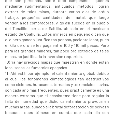
que son personas, sobre todo campesinos, quienes
mediante rudimentarios, anticuados métodos, logran
extraer de tales minas, durante varios días de arduo
trabajo, pequeñas cantidades del metal, que luego
venden a los compradores. Algo así sucede en el pueblo
del Tunalillo, cerca de Saltillo, ubicado en el mexicano
estado de Coahuila. Estos mineros en pequeño dicen que
el dinero ganado justifica tan penosa, paciente labor, pues
el kilo de oro se les paga entre 100 y 110 mil pesos. Pero
para las grandes mineras, tan poco oro extraído de tales
minas, no justificaría la inversión requerida.
10) Ya hay precisos mapas que muestran en dónde están
localizadas las fumarolas apagadas.
11) Ahí está, por ejemplo, el calentamiento global, debido
al cual, los fenómenos climatológicos tan destructivos
como ciclones, huracanes, tornados y torrenciales lluvias,
son cada año más frecuentes, pues prácticamente es una
manera extrema que el ecosistema tiene para regular la
falta de humedad que dicho calentamiento provoca en
muchas áreas, aunado a la brutal deforestación de selvas y
bosques, pues tómese en cuenta que cada día son