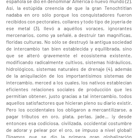
española se dio en denominar América o nuevo mundo (2).
Así, la estúpida creencia de que la gran Tenochtitlan
nadaba en oro sólo porque los conquistadores fueron
recibidos con pectorales, collares y todo tipo de joyería de
ese metal (3), llevó a aquéllos voraces, ignorantes
mercenarios, como ya señalé, a destruir tan magníficas,
floridas culturas. No sólo se destruyó la antigua sociedad
de intercambio tan bien establecida y equilibrada, sino
que se alteró gravemente el ecosistema existente,
modificando radicalmente cultivos, sistemas hidráulicos,
hidrológicos, sistemas naturales de drenaje (4), además
de la aniquilación de los importantísimos sistemas de
intercambio, merced a los cuales, los nativos establecían
eficientes relaciones sociales de producción que les
permitían obtener, justo gracias a tal intercambio, todos
aquellos satisfactores que hicieran pleno su diario existir.
Pero los occidentales los obligaron a mercantilizarse, a
pagar tributos en oro, plata, perlas, jade... ¡y desde
entonces esa codiciosa, civilizada, occidental costumbre
de adorar y pelear por el oro, se impuso a nivel global!
Digamos que se dio la primera gran globalización