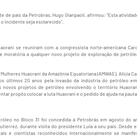
te de país da Petrobras, Hugo Gianpaoli, afirmou: "Esta atividad
 o incidente seja esclarecido".
aorani se reuniram com a congressista norte-americana Car
e moratória a qualquer novo projeto de exploração de petróle
 Mulheres Huaorani da Amazônia Equatoriana (AMWAE), Alicia Ca
os últimos 20 anos pela invasão da indústria do petróleo e
s novos projetos de petróleo envolvendo o território Huaora
tar propôs colocar a luta Huaorani e o pedido de ajuda na pau
tróleo no Bloco 31 foi concedida à Petrobrás em agosto do 
tierrez, durante visita do presidente Lula a seu país. Desde 
ais e cientistas reconhecidos internacionalmente se manife