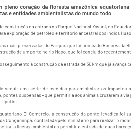
m pleno coração da floresta amazônica equatoriana
istas e entidades ambientalistas do mundo todo
 de construção da estrada no Parque Nacional Yasuní, no Equador
ara exploração de petróleo e território ancestral dos índios Huao
eas mais preservadas do Parque, que foi nomeado Reserva da Bio
strução de um porto no rio Napo, que foi concluído recentement
rosseguimento à construção da estrada de 36 km que já avança ce
ia seguir uma série de medidas para minimizar os impactos 
e, pontes suspensas - que permitiria aos animais cruzarem a via 
 Tiputini
quatoriano El Comercio, a construção da ponte levadiça foi s
a Congeminpa, contratada pelo ministério para realizar o mon
eitou a licença ambiental ao permitir a entrada de duas barca