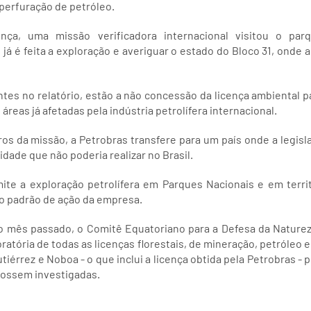
 perfuração de petróleo.
ça, uma missão verificadora internacional visitou o par
já é feita a exploração e averiguar o estado do Bloco 31, onde a
s no relatório, estão a não concessão da licença ambiental pa
reas já afetadas pela indústria petrolífera internacional.
ros da missão, a Petrobras transfere para um país onde a legisla
dade que não poderia realizar no Brasil.
mite a exploração petrolífera em Parques Nacionais e em terri
lo padrão de ação da empresa.
no mês passado, o Comitê Equatoriano para a Defesa da Nature
tória de todas as licenças florestais, de mineração, petróleo 
iérrez e Noboa - o que inclui a licença obtida pela Petrobras - p
fossem investigadas.