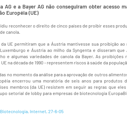
ta AG e a Bayer AG não conseguiram obter acesso ma
ão Européia (UE)
idiu reconhecer o direito de cinco países de proibir esses pro
 de canola.
 da UE permitiram que a Áustria mantivesse sua proibição ao 
Luxemburgo e Áustria ao milho da Syngenta e disseram que 
lho e algumas variedades de canola da Bayer. As proibições 
 UE na década de 1990 - representem riscos à saúde da populaçã
das no momento da análise para a aprovação de outros aliment
péia encerrou uma moratória de seis anos para produtos de
íses membros (da UE) resistem em seguir as regras que eles 
grupo setorial de lobby para empresas de biotecnologia EuropaBi
iotecnologia, Internet, 27-6-05