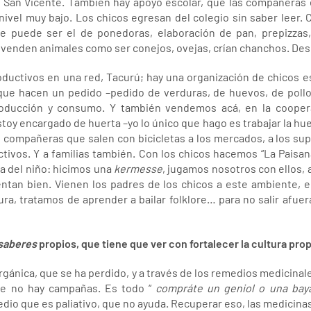
 San Vicente. También hay apoyo escolar, que las compañeras e
ivel muy bajo. Los chicos egresan del colegio sin saber leer. C
ue puede ser el de ponedoras, elaboración de pan, prepizzas,
 venden animales como ser conejos, ovejas, crían chanchos. Des
uctivos en una red, Tacurú; hay una organización de chicos e
e hacen un pedido –pedido de verduras, de huevos, de pollo-
roducción y consumo. Y también vendemos acá, en la coopera
toy encargado de huerta –yo lo único que hago es trabajar la hue
 compañeras que salen con bicicletas a los mercados, a los s
ivos. Y a familias también. Con los chicos hacemos “La Paisan
ía del niño: hicimos una
kermesse
, jugamos nosotros con ellos,
ientan bien. Vienen los padres de los chicos a este ambiente, 
a, tratamos de aprender a bailar folklore… para no salir afuer
saberes
propios, que tiene que ver con fortalecer la cultura pro
 orgánica, que se ha perdido, y a través de los remedios medicinal
ue no hay campañas. Es todo “
compráte un geniol o una baya
io que es paliativo, que no ayuda. Recuperar eso, las medicinas