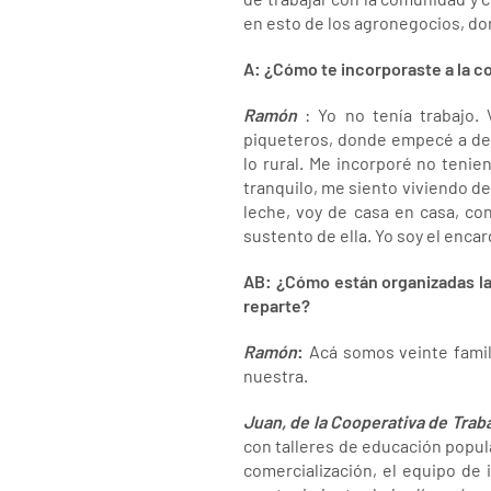
en esto de los agronegocios, d
A: ¿Cómo te incorporaste a la c
Ramón
: Yo no tenía trabajo.
piqueteros, donde empecé a des
lo rural. Me incorporé no tenie
tranquilo, me siento viviendo d
leche, voy de casa en casa, con
sustento de ella. Yo soy el encar
AB: ¿Cómo están organizadas la
reparte?
Ramón
:
Acá somos veinte famil
nuestra.
Juan, de la Cooperativa de Trab
con talleres de educación popula
comercialización, el equipo de