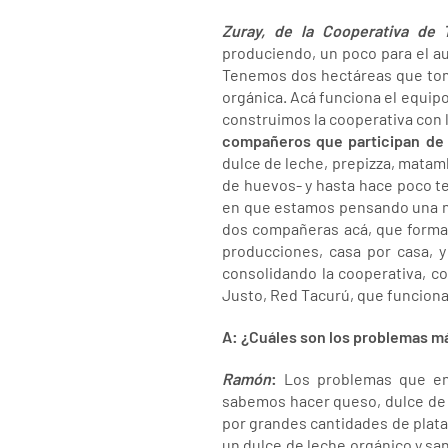
Zuray, de la Cooperativa de 
produciendo, un poco para el au
Tenemos dos hectáreas que tom
orgánica. Acá funciona el equipo
construimos la cooperativa con lo
compañeros que participan de 
dulce de leche, prepizza, mata
de huevos- y hasta hace poco t
en que estamos pensando una n
dos compañeras acá, que forman 
producciones, casa por casa, 
consolidando la cooperativa, c
Justo, Red Tacurú, que funciona 
A: ¿Cuáles son los problemas má
Ramón
:
Los problemas que en
sabemos hacer queso, dulce de 
por grandes cantidades de plata
un dulce de leche orgánico y s