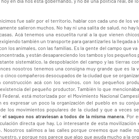
e hoy en día nos está gobernando, y no de una política real, de 
icimos fue salir por el territorio, hablar con cada uno de los v
mente salieron muchos. No hay ni una salita de salud, no hay lu
 casas. Acá tenemos una escuelita rural a la que vienen chico
xigiendo también un transporte para garantizarles la llegada a lo
 con los animales, con las familias. Es la gente del campo que va 
 concentrada, y están desapareciendo los tambos y los pequeños p
astante sistemático, la despoblación del campo y las tierras co
tonces nosotros tenemos una consigna muy grande que es la v
o cinco compañeros desocupados de la ciudad que se organizan 
la construcción acá con los vecinos, con los pequeños produ
 la existencia del pequeño productor. También lo que mencionába
l Federal, está motorizada por el Movimiento Nacional Campesi
én es expresar un poco la organización del pueblo en su con
de los movimientos populares de la ciudad y que a veces se m
y el saqueo nos atraviesan a todos de la misma manera
. Por 
inculación directa que hay. Lo interesante de esta movilización
o. Nosotros salimos a las calles porque creemos que nadie no
uestro, y porque nos parece que algo que ayuda mucho a la organ