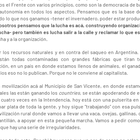
 el Frente con varios principios, como son la democracia de ba
autonomía en todos los aspectos. Pensamos que es la base de
do lo que nos ganamos –tener el invernadero, poder estar produ
osotros pensamos que la lucha es acá, construyendo organizaci
cha- pero también es lucha salir a la calle y reclamar lo que e
ha y a la organización.
 los recursos naturales y en contra del saqueo en Argentina.
están todas contaminadas con grandes fábricas que tiran t
ión, en un país en donde estamos llenos de animales, el ganad
os eso no lo publican. Porque no le conviene al capitalista.
ovilización acá al Municipio de San Vicente, en donde estamo
ales las están ganando los
countries
, se están apoderando de es
uatro veces en la Intendencia, hoy está con una pulserita en la
ar plata de toda la gente, y hoy sigue “trabajando” con esa puls
zación rural donde vamos a llevar una vaca, ovejas, gallinas, c
ntillán, a apoyar en esta pequeña marcha. Vamos a pedir como 
que hay una serie de irregularidades.