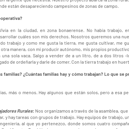
onde están desapareciendo campesinos de zonas de campo.
ooperativa?
 Vivía en la ciudad, en zona bonaerense. No había trabajo,
arrollar cuáles son mis derechos. Nosotros queremos una nuev
ndo trabajo y como me gusta la tierra, me gusta cultivar, me g
e otra manera, con mi producir autónomo, mis propios productiv
 una sola vaca. Salgo a vender de a un litro, de a dos litros -l
gado de ordeñarla y darle de comer. Con la tierra trabajo en huert
s familias? ¿Cuántas familias hay y cómo trabajan? Lo que se
ias, más o menos. Hay algunos que están solos, pero a esa pe
ajadores Rurales
:
Nos organizamos a través de la asamblea, que 
r, y hay tareas con grupos de trabajo. Hay equipos de trabajo, 
 ingeniería, al que yo pertenezco, donde somos cuatro compañ