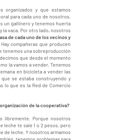
s organizados y que estamos
boral para cada uno de nosotros.
 un gallinero y tenemos huerta
 la vaca. Por otro lado, nosotros
casa de cada uno de los vecinos y
a. Hay compañeras que producen
que tenemos una sobreproducción
re decimos que desde el momento
ómo la vamos a vender. Tenemos
semana en bicicleta a vender las
n que se estaba construyendo y
as lo que es la Red de Comercio
organización de la cooperativa?
 libremente. Porque nosotros
leche te sale 1 o 2 pesos, pero
lce de leche. Y nosotros armamos
también, tenemos problemas para