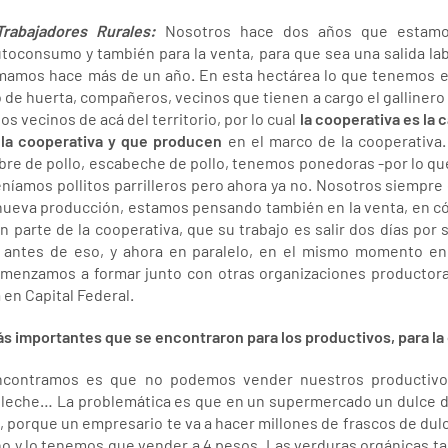
Trabajadores Rurales:
Nosotros hace dos años que estamo
toconsumo y también para la venta, para que sea una salida la
amos hace más de un año. En esta hectárea lo que tenemos es
 de huerta, compañeros, vecinos que tienen a cargo el gallinero y
s vecinos de acá del territorio, por lo cual
la cooperativa es la 
la cooperativa y que producen
en el marco de la cooperativ
mbre de pollo, escabeche de pollo, tenemos ponedoras -por lo 
eníamos pollitos parrilleros pero ahora ya no. Nosotros siemp
ueva producción, estamos pensando también en la venta, en c
parte de la cooperativa, que su trabajo es salir dos días por 
y antes de eso, y ahora en paralelo, en el mismo momento e
omenzamos a formar junto con otras organizaciones productor
en Capital Federal.
s importantes que se encontraron para los productivos, para la 
contramos es que no podemos vender nuestros productivos
leche… La problemática es que en un supermercado un dulce de 
, porque un empresario te va a hacer millones de frascos de du
ano y lo tenemos que vender a 4 pesos. Las verduras orgánicas 