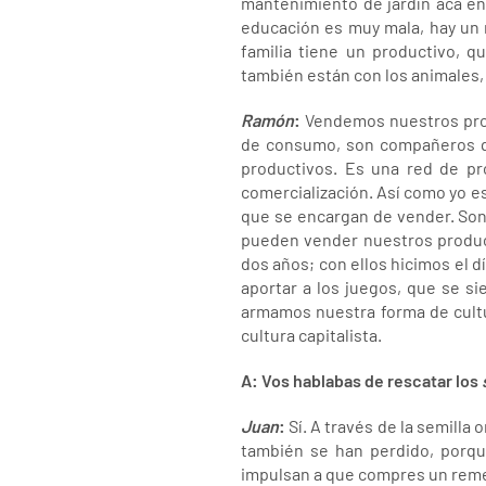
mantenimiento de jardín acá en
educación es muy mala, hay un n
familia tiene un productivo, q
también están con los animales,
Ramón
:
Vendemos nuestros prod
de consumo, son compañeros qu
productivos. Es una red de p
comercialización. Así como yo es
que se encargan de vender. Son
pueden vender nuestros product
dos años; con ellos hicimos el d
aportar a los juegos, que se s
armamos nuestra forma de cultur
cultura capitalista.
A: Vos hablabas de rescatar los
Juan
:
Sí. A través de la semilla
también se han perdido, porq
impulsan a que compres un remed