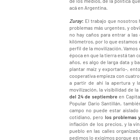
de los medios, de la política qu
acá en Argentina.
Zuray
:
El trabajo que nosotros h
problemas más urgentes, y obvia
no hay caños para entrar a las
kilómetros, por lo que estamos e
perfil de la movilización. Vamos
época en que la tierra está tan
años, es algo de larga data y b
plantar maíz y exportarlo-, en
cooperativa empieza con cuatro 
a partir de ahí la apertura y 
movilización, la visibilidad de
del 24 de septiembre
en Capita
Popular Darío Santillán, tambi
campo no puede estar aislado 
cotidiano, pero
los problemas 
inflación de los precios, y la v
pueblo en las calles organizad
pedimos lo exigimos porque es n