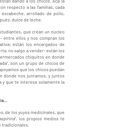
stán dando a los chicos. Acá la
on respecto a las familias, cada
 escabeche, arrollado de pollo,
pués, dulce de leche.
studiantes, que crean un núcleo
 entre ellos y nos compran los
tiva; están los encargados de
rta, no salgo a vender- están los
upermercados chiquitos en donde
ada”, son un grupo de chicos de
 apoyamos que los chicos puedan
en donde nos juntamos, y juntos
a y que te interese solamente la
pia…
es, de los yuyos medicinales, que
spirina
”, los propios medios te
 tradicionales.