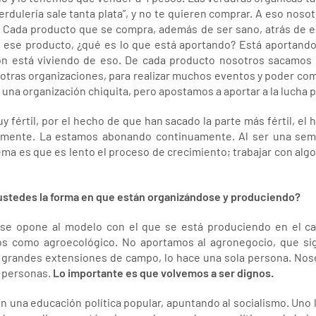
verdulería sale tanta plata”, y no te quieren comprar. A eso nos
. Cada producto que se compra, además de ser sano, atrás de es
se producto, ¿qué es lo que está aportando? Está aportando a
ación está viviendo de eso. De cada producto nosotros sacamos
 otras organizaciones, para realizar muchos eventos y poder com
s una organización chiquita, pero apostamos a aportar a la lucha 
fértil, por el hecho de que han sacado la parte más fértil, el 
amente. La estamos abonando continuamente. Al ser una semil
 tema es que es lento el proceso de crecimiento; trabajar con alg
 ustedes la forma en que están organizándose y produciendo?
e opone al modelo con el que se está produciendo en el cap
 como agroecológico. No aportamos al agronegocio, que sig
n grandes extensiones de campo, lo hace una sola persona. Noso
 personas.
Lo importante es que volvemos a ser dignos.
una educación política popular, apuntando al socialismo. Uno 