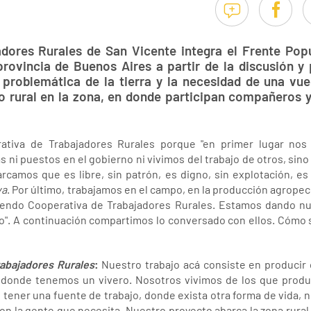
dores Rurales de San Vicente integra el Frente Popul
provincia de Buenos Aires a partir de la discusión y
problemática de la tierra y la necesidad de una v
vo rural en la zona, en donde participan compañeros 
ativa de Trabajadores Rurales porque "en primer lugar n
ni puestos en el gobierno ni vivimos del trabajo de otros, sino 
rcamos que es libre, sin patrón, es digno, sin explotación, es
va
. Por último, trabajamos en el campo, en la producción agropecuar
endo Cooperativa de Trabajadores Rurales. Estamos dando nu
o". A continuación compartimos lo conversado con ellos. Cómo 
abajadores Rurales
:
Nuestro trabajo acá consiste en producir c
 donde tenemos un vivero. Nosotros vivimos de los que prod
 tener una fuente de trabajo, donde exista otra forma de vida, n
on la gente que necesita. Nuestro proyecto abarca la zona rural.