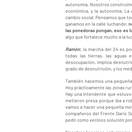
autonomía. Nosotros construimos
económica, y la autonomía. La 
cambio social. Pensamos que to
ganamos en la calle luchando;
n
las ponedoras pongan, eso es lu
algo que fortalece mucho a la luc
Ramón
:
la marcha del 24 es por
todas las tierras, las aguas 
desocupación, implica desnutric
grado de desnutrición, y los medi
También hacemos una pequeña m
Hoy prácticamente las zonas rur
Hay una Intendente que estuvo c
metieron presa porque iba a rob
vamos a hacer una pequeña movili
compañeros del Frente Darío Sa
pedir como vecinos solución por