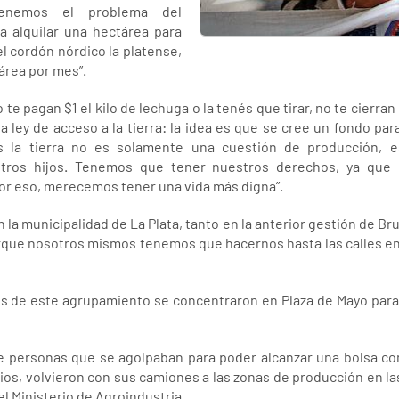
enemos el problema del
a alquilar una hectárea para
l cordón nórdico la platense,
área por mes”.
te pagan $1 el kilo de lechuga o la tenés que tirar, no te cier
ley de acceso a la tierra: la idea es que se cree un fondo par
ás la tierra no es solamente una cuestión de producción, e
stros hijos. Tenemos que tener nuestros derechos, ya que
or eso, merecemos tener una vida más digna”.
n la municipalidad de La Plata, tanto en la anterior gestión de Br
porque nosotros mismos tenemos que hacernos hasta las calles e
tes de este agrupamiento se concentraron en Plaza de Mayo par
de personas que se agolpaban para poder alcanzar una bolsa c
os, volvieron con sus camiones a las zonas de producción en las
l Ministerio de Agroindustria.