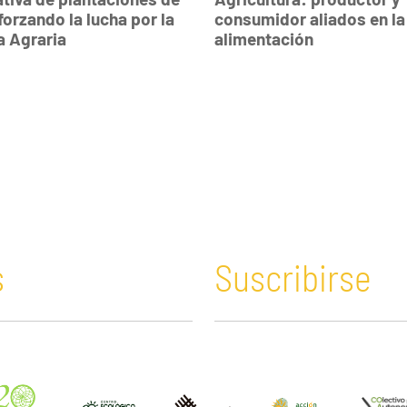
forzando la lucha por la
consumidor aliados en la
 Agraria
alimentación
s
Suscribirse
n y Educación
Guatemala
Economía verde
es
Haití
Extractivismo