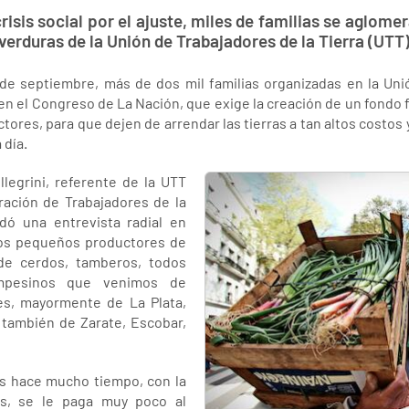
sis social por el ajuste, miles de familias se aglome
verduras de la Unión de Trabajadores de la Tierra (UTT)
de septiembre, más de dos mil familias organizadas en la Unió
en el Congreso de La Nación, que exige la creación de un fondo f
ores, para que dejen de arrendar las tierras a tan altos costos
 día.
legrini, referente de la UTT
ración de Trabajadores de la
dó una entrevista radial en
os pequeños productores de
 de cerdos, tamberos, todos
campesinos que venimos de
es, mayormente de La Plata,
 también de Zarate, Escobar,
s hace mucho tiempo, con la
es, se le paga muy poco al