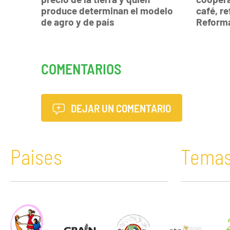
produce determinan el modelo
café, re
de agro y de país
Reforma
COMENTARIOS
DEJAR UN COMENTARIO
Paises
Tema
África
Acaparamiento de tierras
Bolivia
Comunicació
América
Agricultura campesina y prácticas
Brasil
Corporacion