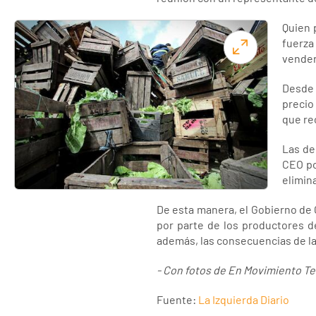
Quien 
fuerza
vender 
Desde 
precio
que rec
Las de
CEO po
elimin
De esta manera, el Gobierno de
por parte de los productores d
además, las consecuencias de la 
- Con fotos de En Movimiento Te
Fuente:
La Izquierda Diario