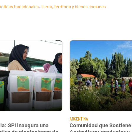
ácticas tradicionales
,
Tierra, territorio y bienes comunes
ARGENTINA
ia: SPI inaugura una
Comunidad que Sostiene 
tiva de plantaciones de
Agricultura: productor y