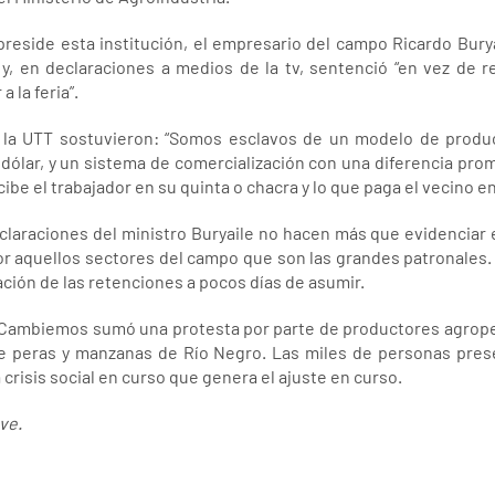
preside esta institución, el empresario del campo Ricardo Buryai
 y, en declaraciones a medios de la tv, sentenció “en vez de r
a la feria”.
la UTT sostuvieron: “Somos esclavos de un modelo de produ
 dólar, y un sistema de comercialización con una diferencia prom
ibe el trabajador en su quinta o chacra y lo que paga el vecino en 
claraciones del ministro Buryaile no hacen más que evidenciar 
r aquellos sectores del campo que son las grandes patronales. A 
ación de las retenciones a pocos días de asumir.
 Cambiemos sumó una protesta por parte de productores agropec
e peras y manzanas de Río Negro. Las miles de personas pres
crisis social en curso que genera el ajuste en curso.
ve.