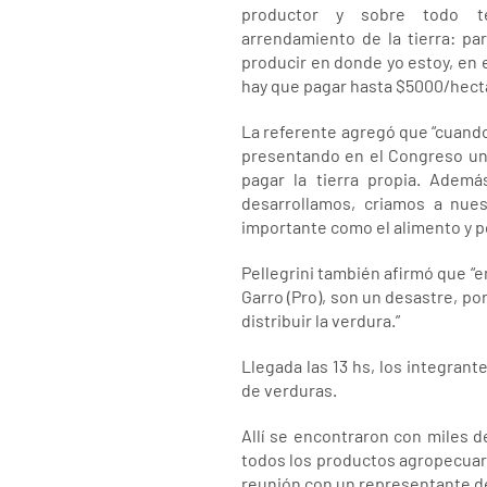
productor y sobre todo t
arrendamiento de la tierra: par
producir en donde yo estoy, en e
hay que pagar hasta $5000/hect
La referente agregó que “cuando 
presentando en el Congreso una 
pagar la tierra propia. Adem
desarrollamos, criamos a nue
importante como el alimento y p
Pellegrini también afirmó que “e
Garro (Pro), son un desastre, 
distribuir la verdura.”
Llegada las 13 hs, los integran
de verduras.
Allí se encontraron con miles 
todos los productos agropecuari
reunión con un representante de