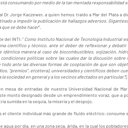
está consumando por medio de la tan mentada responsabilidad s
al Dr Jorge Kaczewer, a quien hemos traído a Mar del Plata a di
inado a impedir la publicación de hallazgos adversos. Gigante
ca que se debe hacer
”.
e del INTI: “
Como Instituto Nacional de Tecnología Industrial es
ma científico y técnico, ante el deber de reflexionar y debatir
e idéntica manera al caso de biocombustibles, sojización, hidr
s condiciones políticas sobre las cuales dar la discusión sobre
e todo ante las diversas formas de cooptación de que son objeto
ios, “premios”, etcétera), universidades y científicos deben cu
a la sociedad en general y a los vecinos afectados en particular
.”
n mesa de entradas de nuestra Universidad Nacional de Mar 
este monto designado desde un emprendimiento voraz, que a po
ia sumida en la sequía, la miseria y el despojo.
s el cliente individual más grande de fluido eléctrico: consume 
e agua por día, en una zona seca, árida, en la cual los poblado