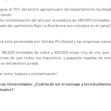
 agua; el 70% del sector agropecuario del departamento ha dejado
secando.
te contaminación del aire por la voladura de 480.000 toneladas 
ecado del yacimiento Bajo La Alumbrera son volcados en el can
d está gerenciada por Xstrata Plc (Suiza) y las empresas cana
 180.000 toneladas de cobre y 600.000 onzas troy de oro, que 
entas de casi todos los impuestos, y pagando regalías de entr
en declaracion jurada.
rar como “saqueo y contaminación”.
as Universidades: ¿Cuál ha de ser el mensaje a los estudiantes
inados?.