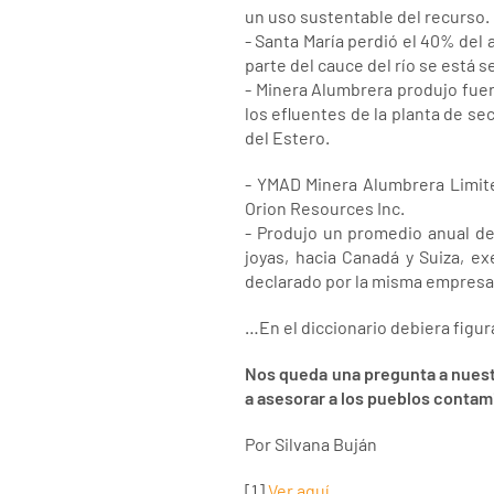
un uso sustentable del recurso.
- Santa María perdió el 40% del
parte del cauce del río se está 
- Minera Alumbrera produjo fuer
los efluentes de la planta de s
del Estero.
- YMAD Minera Alumbrera Limite
Orion Resources Inc.
- Produjo un promedio anual de
joyas, hacia Canadá y Suiza, ex
declarado por la misma empresa 
…En el diccionario debiera figu
Nos queda una pregunta a nuestr
a asesorar a los pueblos contam
Por Silvana Buján
[1]
Ver aquí