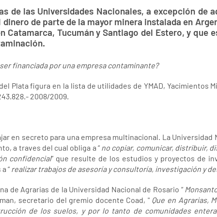
as de las Universidades Nacionales, a excepción de a
 dinero de parte de la mayor minera instalada en Arge
en Catamarca, Tucumán y Santiago del Estero, y que e
ntaminación.
 ser financiada por una empresa contaminante?
el Plata figura en la lista de utilidades de YMAD, Yacimientos M
243.828.- 2008/2009.
jar en secreto para una empresa multinacional. La Universidad
, a traves del cual obliga a “
no copiar, comunicar, distribuir, 
ón confidencial
” que resulte de los estudios y proyectos de in
 a “
realizar trabajos de asesoría y consultoría, investigación y d
ana de Agrarias de la Universidad Nacional de Rosario “
Monsanto
man, secretario del gremio docente Coad, "
Que en Agrarias, 
trucción de los suelos, y por lo tanto de comunidades enter