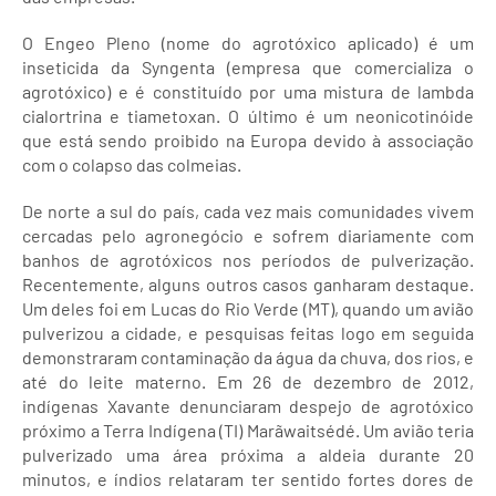
O Engeo Pleno (nome do agrotóxico aplicado) é um
inseticida da Syngenta (empresa que comercializa o
agrotóxico) e é constituído por uma mistura de lambda
cialortrina e tiametoxan. O último é um neonicotinóide
que está sendo proibido na Europa devido à associação
com o colapso das colmeias.
De norte a sul do país, cada vez mais comunidades vivem
cercadas pelo agronegócio e sofrem diariamente com
banhos de agrotóxicos nos períodos de pulverização.
Recentemente, alguns outros casos ganharam destaque.
Um deles foi em Lucas do Rio Verde (MT), quando um avião
pulverizou a cidade, e pesquisas feitas logo em seguida
demonstraram contaminação da água da chuva, dos rios, e
até do leite materno. Em 26 de dezembro de 2012,
indígenas Xavante denunciaram despejo de agrotóxico
próximo a Terra Indígena (TI) Marãwaitsédé. Um avião teria
pulverizado uma área próxima a aldeia durante 20
minutos, e índios relataram ter sentido fortes dores de