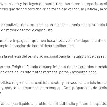
n, el olvido y las leyes de punto final permiten la repetición s
llo que debemos trabajar en torno a la verdad, la justicia y la r
ue agudiza el desarrollo desigual de la economía, concentrando 
de mayor desarrollo capitalista.
puesta e impagable que nos hace cada vez más dependientes,so
 implementación de las políticas neoliberales.
ra la entrega del territorio nacional para la instalación de bases m
uerdos. Exigir al Estado el cumplimiento de los acuerdos firmado
aciones en las diferentes marchas, paros y movilizaciones.
política negociada al conflicto social y armado, a la crisis huma
 y contra la seguridad democrática. Con propuestas de resist
z.
rática. Que liquide el problema del latifundio y libere la capaci