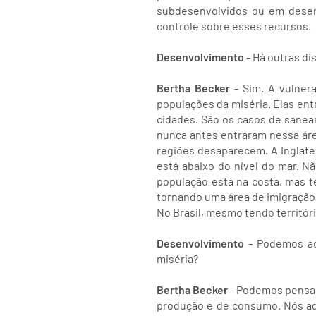
subdesenvolvidos ou em desenv
controle sobre esses recursos.
Desenvolvimento
- Há outras di
Bertha Becker
- Sim. A vulnera
populações da miséria. Elas en
cidades. São os casos de saneam
nunca antes entraram nessa ár
regiões desaparecem. A Inglate
está abaixo do nível do mar. N
população está na costa, mas te
tornando uma área de imigração.
No Brasil, mesmo tendo territóri
Desenvolvimento
- Podemos ac
miséria?
Bertha Becker
- Podemos pensar 
produção e de consumo. Nós aq