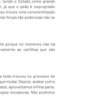
ra, tendo o Estado como grande
l, já que o peão é expropriado
Isso trouxe uma conscientização
ntar forças tão poderosas não se
 até porque no momento não há
camente as cartilhas que são
ina toda cresceu no processo de
 que mudar. Depois, acabar com o
ados, aproveitamos ínfima parte,
ologias inovadoras. Não podemos