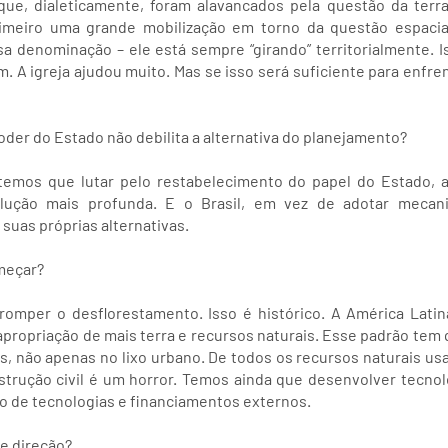
que, dialeticamente, foram alavancados pela questão da ter
imeiro uma grande mobilização em torno da questão espacia
sa denominação – ele está sempre “girando” territorialmente. 
m. A igreja ajudou muito. Mas se isso será suficiente para enfre
oder do Estado não debilita a alternativa do planejamento?
 temos que lutar pelo restabelecimento do papel do Estado,
lução mais profunda. E o Brasil, em vez de adotar mecani
suas próprias alternativas.
meçar?
rromper o desflorestamento. Isso é histórico. A América Lat
 apropriação de mais terra e recursos naturais. Esse padrão tem
, não apenas no lixo urbano. De todos os recursos naturais us
strução civil é um horror. Temos ainda que desenvolver tecn
o de tecnologias e financiamentos externos.
e direção?