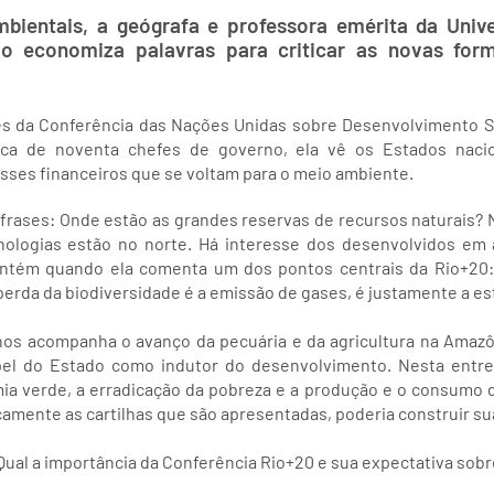
bientais, a geógrafa e professora emérita da Univ
o economiza palavras para criticar as novas for
es da Conferência das Nações Unidas sobre Desenvolvimento Su
ca de noventa chefes de governo, ela vê os Estados naci
sses financeiros que se voltam para o meio ambiente.
 frases: Onde estão as grandes reservas de recursos naturais?
ologias estão no norte. Há interesse dos desenvolvidos em 
mantém quando ela comenta um dos pontos centrais da Rio+20:
erda da biodiversidade é a emissão de gases, é justamente a est
anos acompanha o avanço da pecuária e da agricultura na Amazô
pel do Estado como indutor do desenvolvimento. Nesta entre
a verde, a erradicação da pobreza e a produção e o consumo de 
amente as cartilhas que são apresentadas, poderia construir suas
Qual a importância da Conferência Rio+20 e sua expectativa sob