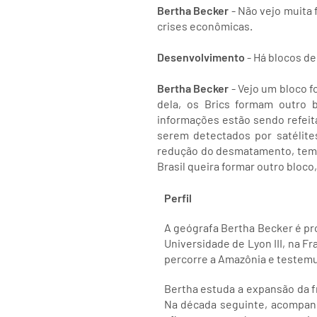
Bertha Becker
- Não vejo muita 
crises econômicas.
Desenvolvimento
- Há blocos d
Bertha Becker
- Vejo um bloco f
dela, os Brics formam outro 
informações estão sendo refeit
serem detectados por satélit
redução do desmatamento, temos
Brasil queira formar outro bloc
Perfil
A geógrafa Bertha Becker é pr
Universidade de Lyon III, na F
percorre a Amazônia e testemu
Bertha estuda a expansão da f
Na década seguinte, acompanh