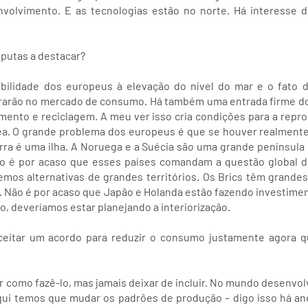
olvimento. E as tecnologias estão no norte. Há interesse 
sputas a destacar?
bilidade dos europeus à elevação do nível do mar e o fato d
trarão no mercado de consumo. Há também uma entrada firme do 
ento e reciclagem. A meu ver isso cria condições para a repro
ea. O grande problema dos europeus é que se houver realmente
rra é uma ilha. A Noruega e a Suécia são uma grande península 
ão é por acaso que esses países comandam a questão global d
mos alternativas de grandes territórios. Os Brics têm grandes
 Não é por acaso que Japão e Holanda estão fazendo investiment
o, deveríamos estar planejando a interiorização.
eitar um acordo para reduzir o consumo justamente agora q
como fazê-lo, mas jamais deixar de incluir. No mundo desenvol
ui temos que mudar os padrões de produção – digo isso há an