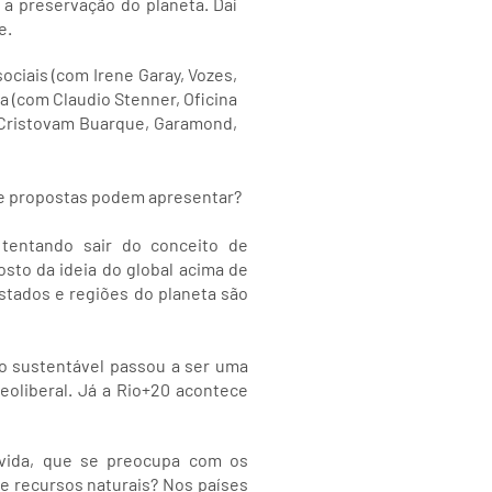
 a preservação do planeta. Daí
e.
ciais (com Irene Garay, Vozes,
a (com Claudio Stenner, Oficina
 Cristovam Buarque, Garamond,
ue propostas podem apresentar?
tentando sair do conceito de
gosto da ideia do global acima de
stados e regiões do planeta são
o sustentável passou a ser uma
eoliberal. Já a Rio+20 acontece
lvida, que se preocupa com os
e recursos naturais? Nos países