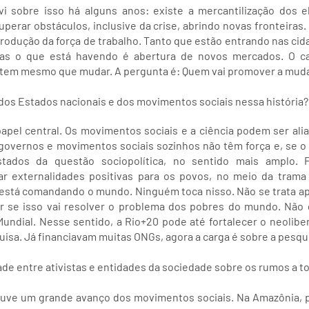
vi sobre isso há alguns anos: existe a mercantilização dos 
perar obstáculos, inclusive da crise, abrindo novas fronteiras
produção da força de trabalho. Tanto que estão entrando nas ci
as o que está havendo é abertura de novos mercados. O c
 tem mesmo que mudar. A pergunta é: Quem vai promover a mud
 dos Estados nacionais e dos movimentos sociais nessa história?
apel central. Os movimentos sociais e a ciência podem ser ali
governos e movimentos sociais sozinhos não têm força e, se o 
tados da questão sociopolítica, no sentido mais amplo. 
ar externalidades positivas para os povos, no meio da trama 
 está comandando o mundo. Ninguém toca nisso. Não se trata ape
 se isso vai resolver o problema dos pobres do mundo. Não g
Mundial. Nesse sentido, a Rio+20 pode até fortalecer o neolibe
uisa. Já financiavam muitas ONGs, agora a carga é sobre a pesqu
de entre ativistas e entidades da sociedade sobre os rumos a t
uve um grande avanço dos movimentos sociais. Na Amazônia, 