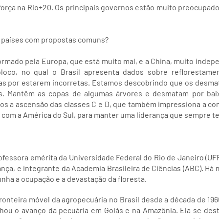
força na Rio+20. Os principais governos estão muito preocupado
e países com propostas comuns?
ormado pela Europa, que está muito mal, e a China, muito inde
bloco, no qual o Brasil apresenta dados sobre reflorestam
as por estarem incorretas. Estamos descobrindo que os desmat
es. Mantêm as copas de algumas árvores e desmatam por baix
 a ascensão das classes C e D, que também impressiona a com
o, com a América do Sul, para manter uma liderança que sempre t
ofessora emérita da Universidade Federal do Rio de Janeiro (UFR
rança, e integrante da Academia Brasileira de Ciências (ABC). Há
nha a ocupação e a devastação da floresta.
ronteira móvel da agropecuária no Brasil desde a década de 19
ou o avanço da pecuária em Goiás e na Amazônia. Ela se desta