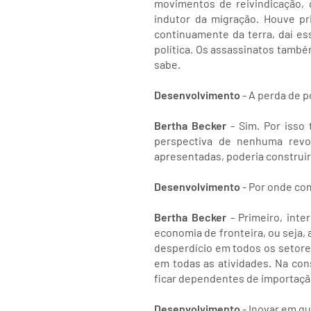
movimentos de reivindicação, 
indutor da migração. Houve pr
continuamente da terra, daí es
política. Os assassinatos també
sabe.
Desenvolvimento
- A perda de p
Bertha Becker
- Sim. Por isso
perspectiva de nenhuma revo
apresentadas, poderia construir 
Desenvolvimento
- Por onde co
Bertha Becker
- Primeiro, inte
economia de fronteira, ou seja,
desperdício em todos os setores
em todas as atividades. Na con
ficar dependentes de importaçã
Desenvolvimento
- Inovar em qu