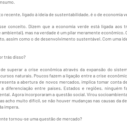
consumo.
to recente, ligado à ideia de sustentabilidade, é o de economia v
se conceito. Dizem que a economia verde está ligada aos tr
 e ambiental), mas na verdade é um pilar meramente econômico. 
o, assim como o de desenvolvimento sustentável. Com uma idei
or trás disso?
 de superar a crise econômica através da expansão do siste
ecursos naturais. Poucos fazem a ligação entre a crise econômic
esenta a abertura de novos mercados, implica tomar conta de 
 a diferenciação entre países, Estados e regiões, ninguém 
tal. Agora incorporaram a questão social. Virou socioambiental.
Mas acho muito difícil, se não houver mudanças nas causas da 
da impera.
ente tornou-se uma questão de mercado?