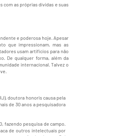
s com as próprias dívidas e suas
pendente e poderosa hoje. Apesar
ento que impressionam, mas as
adores usam artifícios para não
o. De qualquer forma, além da
unidade internacional. Talvez o
eve.
J), doutora honoris causa pela
 mais de 30 anos a pesquisadora
60, fazendo pesquisa de campo.
ca de outros intelectuais por