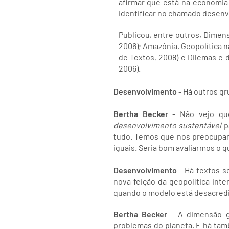
afirmar que está na economia 
identificar no chamado desenv
Publicou, entre outros, Dimen
2006); Amazônia. Geopolítica n
de Textos, 2008) e Dilemas e
2006).
Desenvolvimento
- Há outros g
Bertha Becker
- Não vejo que
desenvolvimento sustentável
p
tudo. Temos que nos preocupar 
iguais. Seria bom avaliarmos o 
Desenvolvimento
- Há textos s
nova feição da geopolítica int
quando o modelo está desacredi
Bertha Becker
- A dimensão ge
problemas do planeta. E há tam