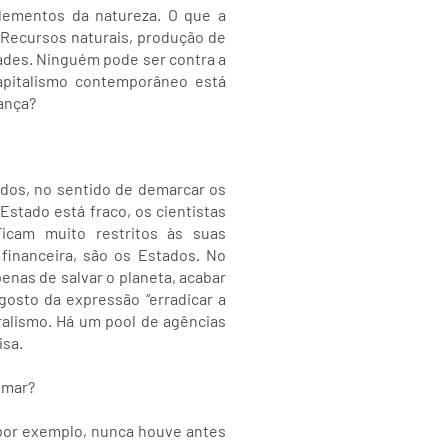
elementos da natureza. O que a
. Recursos naturais, produção de
dades. Ninguém pode ser contra a
apitalismo contemporâneo está
ança?
ados, no sentido de demarcar os
Estado está fraco, os cientistas
Ficam muito restritos às suas
financeira, são os Estados. No
nas de salvar o planeta, acabar
osto da expressão “erradicar a
ralismo. Há um pool de agências
isa.
omar?
por exemplo, nunca houve antes