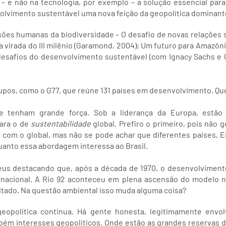
– e não na tecnologia, por exemplo – a solução essencial para
olvimento sustentável uma nova feição da geopolítica dominant
sões humanas da biodiversidade – O desafio de novas relações so
a virada do III milênio (Garamond, 2004); Um futuro para Amazôni
 desafios do desenvolvimento sustentável (com Ignacy Sachs e
rupos, como o G77, que reúne 131 países em desenvolvimento. Q
 tenham grande força. Sob a liderança da Europa, estão 
ara o de
sustentabilidade
global. Prefiro o primeiro, pois não 
com o global, mas não se pode achar que diferentes países, E
quanto essa abordagem interessa ao Brasil.
eus destacando que, após a década de 1970, o desenvolviment
ernacional. A Rio 92 aconteceu em plena ascensão do modelo n
tado. Na questão ambiental isso muda alguma coisa?
opolítica continua. Há gente honesta, legitimamente envo
bém interesses geopolíticos. Onde estão as grandes reservas d