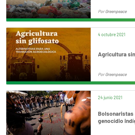
Por
Greenpeace
4 octubre 2021
Agricultura si
Por
Greenpeace
24 junio 2021
Bolsonaristas 
genocídio ind