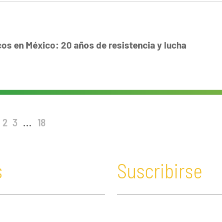
os en México: 20 años de resistencia y lucha
2
3
...
18
s
Suscribirse
n y Educación
Guatemala
Economía verde