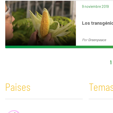
9 noviembre 2019
Los transgénic
Por
Greenpeace
1
Paises
Tema
África
Acaparamiento de tierras
Bolivia
Comunicació