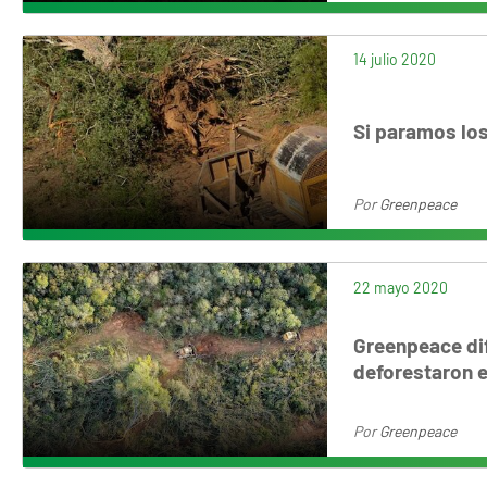
14 julio 2020
Si paramos lo
Por
Greenpeace
22 mayo 2020
Greenpeace di
deforestaron e
Por
Greenpeace