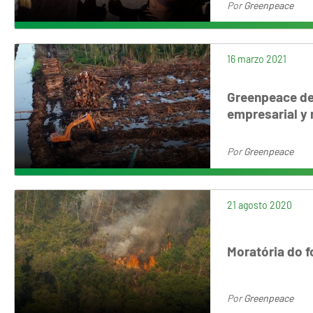
Por
Greenpeace
16 marzo 2021
Greenpeace den
empresarial y 
Por
Greenpeace
21 agosto 2020
Moratória do 
Por
Greenpeace