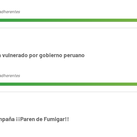
adherentes
 vulnerado por gobierno peruano
adherentes
mpaña ¡¡Paren de Fumigar!!