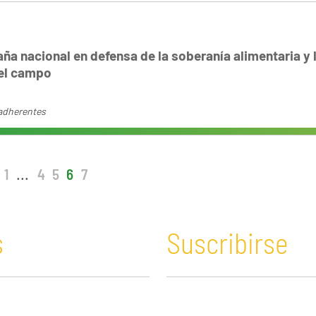
a nacional en defensa de la soberanía alimentaria y 
del campo
adherentes
1
...
4
5
6
7
s
Suscribirse
n y Educación
Guatemala
Economía verde