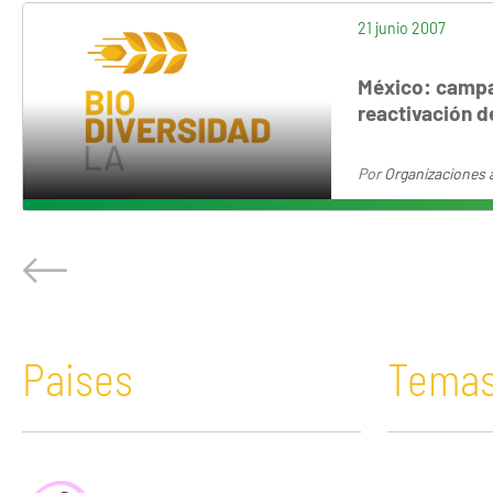
21 junio 2007
México: campañ
reactivación 
Por
Organizaciones 
Paises
Tema
África
Acaparamiento de tierras
Bolivia
Comunicació