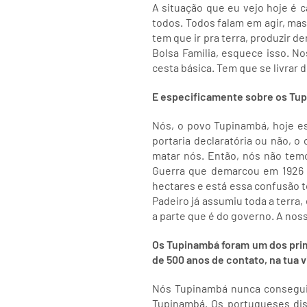
A situação que eu vejo hoje é 
todos. Todos falam em agir, mas
tem que ir pra terra, produzir d
Bolsa Família, esquece isso. N
cesta básica. Tem que se livrar di
E especificamente sobre os Tupi
Nós, o povo Tupinambá, hoje e
portaria declaratória ou não, o
matar nós. Então, nós não temo
Guerra que demarcou em 1926 e
hectares e está essa confusão t
Padeiro já assumiu toda a terra,
a parte que é do governo. A noss
Os Tupinambá foram um dos prim
de 500 anos de contato, na tua 
Nós Tupinambá nunca conseguimo
Tupinambá. Os portugueses dis