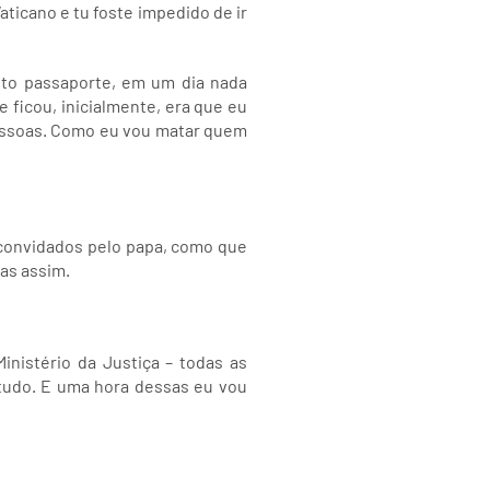
ticano e tu foste impedido de ir
dito passaporte, em um dia nada
 ficou, inicialmente, era que eu
pessoas. Como eu vou matar quem
m convidados pelo papa, como que
sas assim.
Ministério da Justiça – todas as
 tudo. E uma hora dessas eu vou