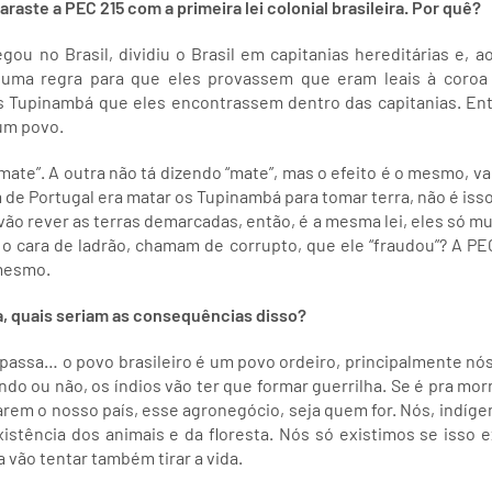
raste a PEC 215 com a primeira lei colonial brasileira. Por quê?
ou no Brasil, dividiu o Brasil em capitanias hereditárias e, a
i, uma regra para que eles provassem que eram leais à coroa
s Tupinambá que eles encontrassem dentro das capitanias. Ent
um povo.
mate”. A outra não tá dizendo “mate”, mas o efeito é o mesmo, vai 
de Portugal era matar os Tupinambá para tomar terra, não é isso
 vão rever as terras demarcadas, então, é a mesma lei, eles só 
 o cara de ladrão, chamam de corrupto, que ele “fraudou”? A PE
 mesmo.
a, quais seriam as consequências disso?
assa… o povo brasileiro é um povo ordeiro, principalmente nós,
endo ou não, os índios vão ter que formar guerrilha. Se é pra mo
em o nosso país, esse agronegócio, seja quem for. Nós, indíge
istência dos animais e da floresta. Nós só existimos se isso ex
 vão tentar também tirar a vida.