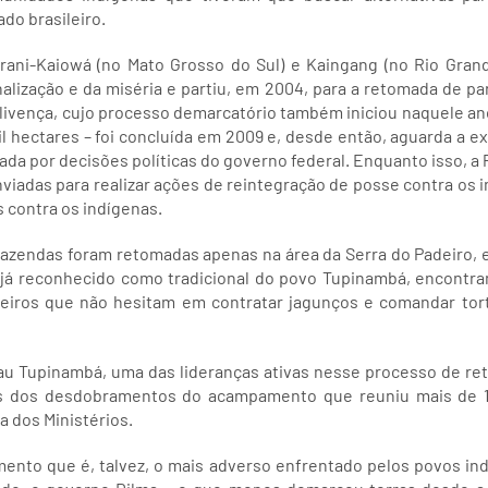
do brasileiro.
ni-Kaiowá (no Mato Grosso do Sul) e Kaingang (no Rio Grand
ização e da miséria e partiu, em 2004, para a retomada de part
Olivença, cujo processo demarcatório também iniciou naquele an
l hectares – foi concluída em 2009 e, desde então, aguarda a ex
ada por decisões políticas do governo federal. Enquanto isso, a P
iadas para realizar ações de reintegração de posse contra os i
s contra os indígenas.
azendas foram retomadas apenas na área da Serra do Padeiro, e
a, já reconhecido como tradicional do povo Tupinambá, encontr
deiros que não hesitam em contratar jagunços e comandar tort
bau Tupinambá, uma das lideranças ativas nesse processo de re
s dos desdobramentos do acampamento que reuniu mais de 15
a dos Ministérios.
ento que é, talvez, o mais adverso enfrentado pelos povos in