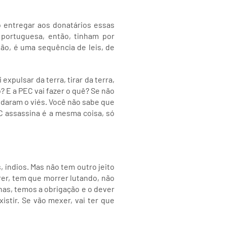
o entregar aos donatários essas
 portuguesa, então, tinham por
ão, é uma sequência de leis, de
expulsar da terra, tirar da terra,
? E a PEC vai fazer o quê? Se não
mudaram o viés. Você não sabe que
C assassina é a mesma coisa, só
 índios. Mas não tem outro jeito
rrer, tem que morrer lutando, não
nas, temos a obrigação e o dever
istir. Se vão mexer, vai ter que