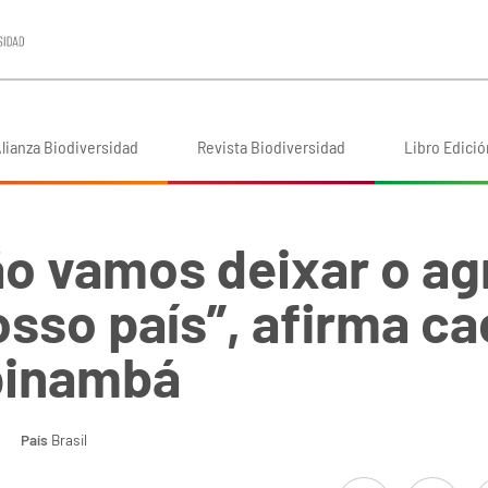
lianza Biodiversidad
Revista Biodiversidad
Libro Edició
Não vamos deixar o a
sso país”, afirma c
pinambá
País
Brasil