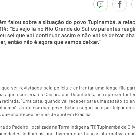
ém falou sobre a situação do povo Tupinambá, a relaç
14: "Eu vejo lá no Rio Grande do Sul os parentes reag
u sei que vai continuar assim e não vai se deixar ab
er, então não é agora que vamos deixar."
ue ser revistados pela polícia e enfrentar uma longa fila pa
as que ocorreria na Câmara dos Deputados, os representante
m retirada. “Uma casa, quando vai receber para uma sessão sol
pinambá. Junto com seu povo, Babau negou-se a participar da s
 que aconteceu no mês de abril em Brasília.
ra do Padeiro, localizada na Terra Indígena (TI) Tupinambá de Oliv
nidades indígenas que tiveram que buscar alternativas para