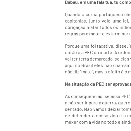
Babau, em uma fala tua, tu compa
Quando a coroa portuguesa cheg
capitanias, junto veio uma le
obrigação matar todos os índio
regras para matar e exterminar 
Porque uma foi taxativa, disse: “
então é a PEC da morte. A ordem 
vai ter terra demarcada, se eles
aqui no Brasil eles não chamam
não diz “mate”, mas o efeito é o
Na situação da PEC ser aprovad
As consequências, se essa PEC p
a não ser ir para a guerra, quer
sentado. Não vamos deixar tomar
de defender a nossa vida e a ex
mexer com a vida no todo e ainda