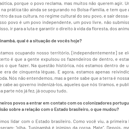
caótica, porque o povo reclama, mas muitos não querem agir. 
 na prática tão ainda se segurando no Bolsa-Família, e tem que
entro da sua cultura, no regime cultural do seu povo, e sair dessa
osso povo é um povo independente, um povo livre, não submis
sso, ir para a luta e garantir o direito à vida da floresta, dos anim
nambá, qual é a situação de vocês hoje?
stamos ocupando nosso território, [independentemente] se el
 certo é que a gente expulsou os fazendeiros de dentro, e esta
s o que fazer. Na questão histórica, nós estamos dentro de um
 era de cinquenta léguas. E agora, estamos apenas reivindic
oda. Nós não entendemos, mas a gente sabe que a terra é nossa,
 e cabe ao governo indenizá-los, aqueles que nós tiramos, e public
a parte nós já fez, já ocupou tudo.
eiros povos a entrar em contato com os colonizadores portugu
visão sobre a relação com o Estado brasileiro, o que mudou?
s lidar com o Estado brasileiro. Como você viu, a primeira le
seram: “olha, Tupinambá é inimigo da coroa. Mate”. Depois, m