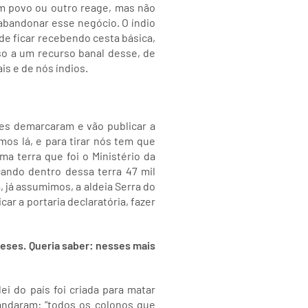
Um povo ou outro reage, mas não
 abandonar esse negócio. O índio
 de ficar recebendo cesta básica,
so a um recurso banal desse, de
ais e de nós índios.
es demarcaram e vão publicar a
mos lá, e para tirar nós tem que
a terra que foi o Ministério da
ando dentro dessa terra 47 mil
 já assumimos, a aldeia Serra do
ar a portaria declaratória, fazer
eses. Queria saber: nesses mais
i do país foi criada para matar
andaram: “todos os colonos que