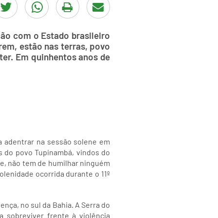
ão com o Estado brasileiro
irem, estão nas terras, povo
ater. Em quinhentos anos de
ra adentrar na sessão solene em
s do povo Tupinambá, vindos do
ene, não tem de humilhar ninguém
olenidade ocorrida durante o 11º
ença, no sul da Bahia. A Serra do
 sobreviver frente à violência