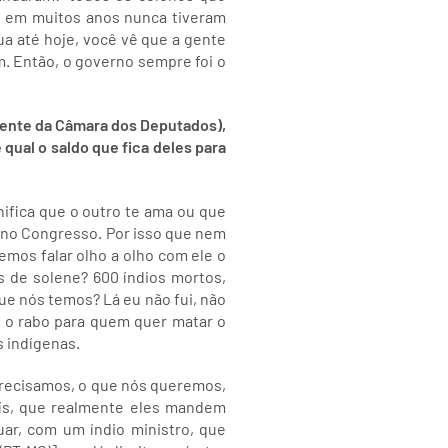
os em muitos anos nunca tiveram
ua até hoje, você vê que a gente
m. Então, o governo sempre foi o
ente da Câmara dos Deputados),
qual o saldo que fica deles para
nifica que o outro te ama ou que
e no Congresso. Por isso que nem
emos falar olho a olho com ele o
s de solene? 600 índios mortos,
ue nós temos? Lá eu não fui, não
o o rabo para quem quer matar o
s indígenas.
 precisamos, o que nós queremos,
ís, que realmente eles mandem
uar, com um índio ministro, que