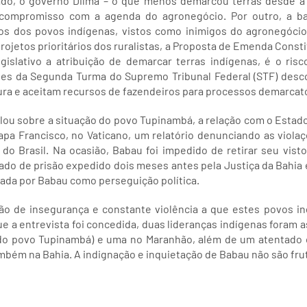
lado, o governo Dilma – o que menos demarcou terras desde 
 compromisso com a agenda do agronegócio. Por outro, a ba
itos dos povos indígenas, vistos como inimigos do agronegóci
projetos prioritários dos ruralistas, a Proposta de Emenda Const
islativo a atribuição de demarcar terras indígenas, é o ris
tes da Segunda Turma do Supremo Tribunal Federal (STF) desco
ura e aceitam recursos de fazendeiros para processos demarcató
ou sobre a situação do povo Tupinambá, a relação com o Estado 
Papa Francisco, no Vaticano, um relatório denunciando as viola
do Brasil. Na ocasião, Babau foi impedido de retirar seu visto
do de prisão expedido dois meses antes pela Justiça da Bahia
izada por Babau como perseguição política.
ção de insegurança e constante violência a que estes povos i
e a entrevista foi concedida, duas lideranças indígenas foram a
do povo Tupinambá) e uma no Maranhão, além de um atentado 
ém na Bahia. A indignação e inquietação de Babau não são fru