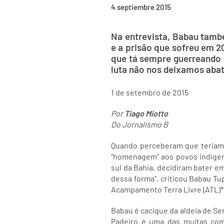
4 septiembre 2015
Na entrevista, Babau tamb
e a prisão que sofreu em 20
que tá sempre guerreando e
luta não nos deixamos abat
1 de setembro de 2015
Por
Tiago Miotto
Do Jornalismo B
Quando perceberam que teriam q
“homenagem” aos povos indígen
sul da Bahia, decidiram bater e
dessa forma”, criticou Babau Tu
Acampamento Terra Livre (ATL)*,
Babau é cacique da aldeia de Ser
Padeiro é uma das muitas comu