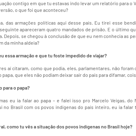
ção contigo em que tu estavas indo levar um relatório para o Va
 versão, o que foi que aconteceu?
, das armações políticas aqui desse país. Eu tirei esse ben
 seguinte apareceram quatro mandados de prisão. E o último que
a. Depois, se chegou à conclusão de que eu nem conhecia as 
m da minha aldeia?
u essa armação e que tu foste impedido de viajar?
res aí citaram, como que podia, eles, parlamentares, não fora
 papa, que eles não podiam deixar sair do país para difamar, coi
o para o papa?
 mas eu ia falar ao papa – e falei isso pro Marcelo Veigas, do 
 no Brasil com os povos indígenas do país inteiro, eu ia falar
l, como tu vês a situação dos povos indígenas no Brasil hoje?