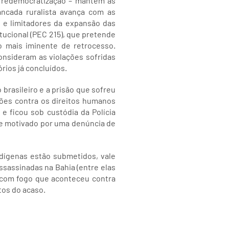
a redemocratização – mantém as
ncada ruralista avança com as
o e limitadores da expansão das
itucional (PEC 215), que pretende
co mais iminente de retrocesso.
nsideram as violações sofridas
rios já concluídos.
brasileiro e a prisão que sofreu
ções contra os direitos humanos
 e ficou sob custódia da Polícia
 e motivado por uma denúncia de
ndígenas estão submetidos, vale
ssassinadas na Bahia (entre elas
com fogo que aconteceu contra
tos do acaso.