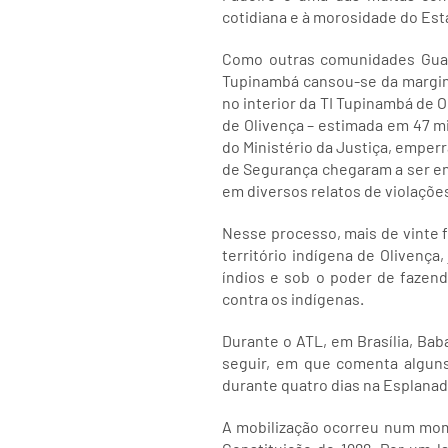
cotidiana e à morosidade do Esta
Como outras comunidades Guara
Tupinambá cansou-se da marginal
no interior da TI Tupinambá de 
de Olivença – estimada em 47 mi
do Ministério da Justiça, emperr
de Segurança chegaram a ser env
em diversos relatos de violaçõe
Nesse processo, mais de vinte f
território indígena de Olivenç
índios e sob o poder de fazen
contra os indígenas.
Durante o ATL, em Brasília, Ba
seguir, em que comenta algun
durante quatro dias na Esplanad
A mobilização ocorreu num mom