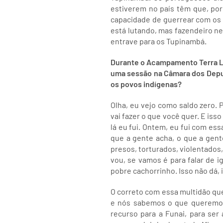
estiverem no país têm que, por
capacidade de guerrear com os T
está lutando, mas fazendeiro ne
entrave para os Tupinambá.
Durante o Acampamento Terra L
uma sessão na Câmara dos Deputa
os povos indígenas?
Olha, eu vejo como saldo zero. 
vai fazer o que você quer. E is
lá eu fui. Ontem, eu fui com es
que a gente acha, o que a gent
presos, torturados, violentados
vou, se vamos é para falar de 
pobre cachorrinho. Isso não dá,
O correto com essa multidão que
e nós sabemos o que queremos
recurso para a Funai, para ser