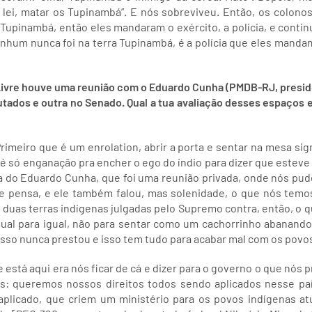
 lei, matar os Tupinambá”. E nós sobreviveu. Então, os colon
upinambá, então eles mandaram o exército, a polícia, e contin
nhum nunca foi na terra Tupinambá, é a polícia que eles manda
ivre houve uma reunião com o Eduardo Cunha (PMDB-RJ, presid
dos e outra no Senado. Qual a tua avaliação desses espaços e 
Primeiro que é um enrolation, abrir a porta e sentar na mesa sig
so é só enganação pra encher o ego do índio para dizer que estev
sa do Eduardo Cunha, que foi uma reunião privada, onde nós pud
e pensa, e ele também falou, mas solenidade, o que nós temo
, duas terras indígenas julgadas pelo Supremo contra, então, o q
igual para igual, não para sentar como um cachorrinho abanand
 isso nunca prestou e isso tem tudo para acabar mal com os povo
 está aqui era nós ficar de cá e dizer para o governo o que nós
: queremos nossos direitos todos sendo aplicados nesse pa
 aplicado, que criem um ministério para os povos indígenas at