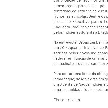
Constituição de 1988. Por um 
demarcações paralisadas, por
tentativas de retirada de dire
fronteiras agrícolas. Dentre os 
passar do Executivo para o Leg
Enquanto isso, decisões recen
pelos indígenas durante a Ditad
Na entrevista, Babau também fal
em 2014, quando iria levar ao 
sofridas pelos povos indígenas 
Federal, em função de um manda
assassinato, a qual foi caracter
Para se ter uma ideia da situa
lembrar que, desde a data em qu
um Agente de Saúde Indígena 
uma comunidade Tupinambá, tamb
Eis a entrevista.