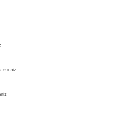
z
pre maíz
maíz