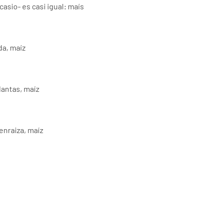
casio- es casi igual: maís
da, maíz
lantas, maíz
enraiza, maíz