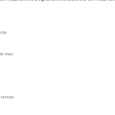
anza
a, maíz
 testigo