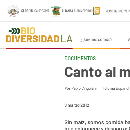
¿Quiénes somos?
A
DOCUMENTOS
Canto al m
Por
Pablo Cingolani
Idioma
Español
8 marzo 2012
Sin maíz, somos comida bas
que enloquece y desgarra; 