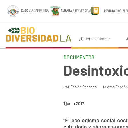
¿Quiénes somos?
A
DOCUMENTOS
Desintoxi
Por
Fabián Pacheco
Idioma
Españo
1 junio 2017
"El ecologismo social cost
está dado y ahora estamos 