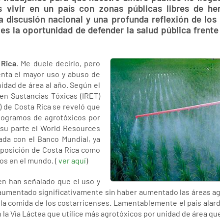
 vivir en un país con zonas públicas libres de her
a discusión nacional y una profunda reflexión de los
s la oportunidad de defender la salud pública frent
 Rica
. Me duele decirlo, pero
enta el mayor uso y abuso de
idad de área al año. Según el
en Sustancias Tóxicas (IRET)
) de Costa Rica se reveló que
ilogramos de agrotóxicos por
 su parte el World Resources
nada con el Banco Mundial, ya
 posición de Costa Rica como
os en el mundo. (
ver aquí
)
én han señalado que el uso y
aumentado significativamente sin haber aumentado las áreas ag
 la comida de los costarricenses. Lamentablemente el país ala
 la Vía Láctea que utilice más agrotóxicos por unidad de área qu