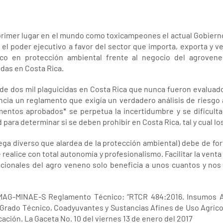
primer lugar en el mundo como toxicampeones el actual Gobierno 
l poder ejecutivo a favor del sector que importa, exporta y v
co en protección ambiental frente al negocio del agrovene
cidas en Costa Rica.
de dos mil plaguicidas en Costa Rica que nunca fueron evalua
encia un reglamento que exigía un verdadero análisis de riesgo
mentos aprobados* se perpetua la incertidumbre y se dificulta 
para determinar si se deben prohibir en Costa Rica, tal y cual lo
ega diverso que alardea de la protección ambiental) debe de fort
 realice con total autonomía y profesionalismo. Facilitar la vent
acionales del agro veneno solo beneficia a unos cuantos y nos
MAG-MINAE-S Reglamento Técnico: “RTCR 484:2016. Insumos Agr
Grado Técnico, Coadyuvantes y Sustancias Afines de Uso Agrícola
ción. La Gaceta No. 10 del viernes 13 de enero del 2017