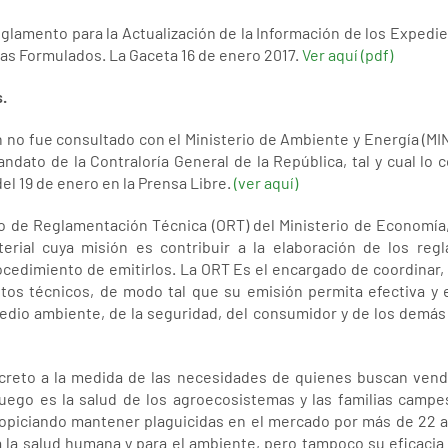
glamento para la Actualización de la Información de los Expedi
das Formulados. La Gaceta 16 de enero 2017.
Ver aquí (pdf)
.
n no fue consultado con el Ministerio de Ambiente y Energía (M
dato de la Contraloría General de la República, tal y cual lo 
el 19 de enero en la Prensa Libre.
(ver aquí)
de Reglamentación Técnica (ORT) del Ministerio de Economía, 
terial cuya misión es contribuir a la elaboración de los reg
cedimiento de emitirlos. La ORT Es el encargado de coordinar, 
tos técnicos, de modo tal que su emisión permita efectiva y e
edio ambiente, de la seguridad, del consumidor y de los demás 
reto a la medida de las necesidades de quienes buscan vende
juego es la salud de los agroecosistemas y las familias campes
opiciando mantener plaguicidas en el mercado por más de 22 añ
 la salud humana y para el ambiente, pero tampoco su eficacia p