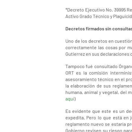
*Decreto Ejecutivo No. 39995 Re
Activo Grado Técnico y Plaguici
Decretos firmados sin consultas
Uno de los decretos en cuestió
correctamente las cosas por man
Gutierrez en sus declaraciones d
Tampoco fué consultado Órgano 
ORT es la comisión interminis
asesoramiento técnico en el pro
la elaboración de sus reglamen
humana, animal y vegetal, del m
aquí
)
Es evidente que este es un dec
expedita. Pero lo que está en 
reglamento nuevo se estaría pr
Gobierno revisen su riesgo para