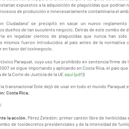
estarían expuestos a la adquisición de plaguicidas que podrían n
 procesos de producción e innecesariamente contaminaría el amb
ción Ciudadana” se precipitó en sacar un nuevo reglamento
os dueños de tan suculento negocio. Detrás de este combo de d
ia en legalizar cientos de plaguicidas que nunca han sido
os mismos fueron introducidos al país antes de la normativa 
 en favor del toxinegocio.
tóxico Paraquat, cuyo uso fue prohibido en sentencia firme de 
2007 se sigue importando y aplicando en Costa Rica, el país qu
 de la Corte de Justicia de la UE
aquí (pdf)
)
lo, la transnacional Dole dejó de usar en todo el mundo Paraquat 
n: Costa Rica.
í
nte la acción.
Pérez Zeledón: primer cantón libre de herbicidas 
ombo de toxidecretos presidenciales y de la intensidad de fum