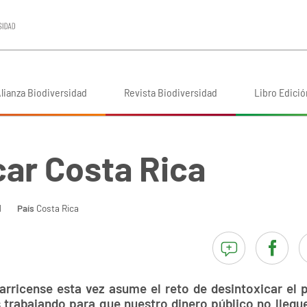
lianza Biodiversidad
Revista Biodiversidad
Libro Edició
car Costa Rica
l
País
Costa Rica
arricense esta vez asume el reto de desintoxicar el p
trabajando para que nuestro dinero público no llegue