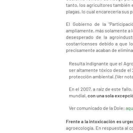
tanto, los agricultores también 
plagas, lo cual encarecería sus
El Gobierno de la “Participa
ampliamente, más solamente a l
desesperado de la agroindustr
costarricenses debido a que l
precisamente acaban de eliminar
Resulta indignante que el Agro
ser altamente tóxico desde el 
protección ambiental. (Ver nota
En el 2007, a raíz de este fal
mundial,
con una sola excepció
Ver comunicado de la Dole:
aqu
Frente a la intoxicación es urge
agroecología. En respuesta al c