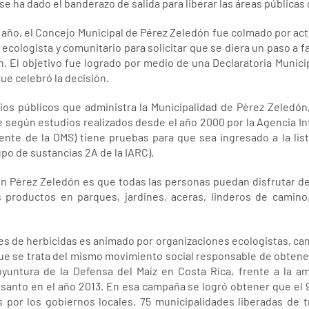
se ha dado el banderazo de salida para liberar las áreas públicas 
te año, el Concejo Municipal de Pérez Zeledón fue colmado por ac
 ecologista y comunitario para solicitar que se diera un paso a f
ón. El objetivo fue logrado por medio de una Declaratoria Muni
que celebró la decisión.
tios públicos que administra la Municipalidad de Pérez Zeledón
e según estudios realizados desde el año 2000 por la Agencia Int
ente de la OMS) tiene pruebas para que sea ingresado a la li
o de sustancias 2A de la IARC).
 en Pérez Zeledón es que todas las personas puedan disfrutar d
 productos en parques, jardines, aceras, linderos de camino,
es de herbicidas es animado por organizaciones ecologistas, camp
que se trata del mismo movimiento social responsable de obtener
oyuntura de la Defensa del Maíz en Costa Rica, frente a la 
anto en el año 2013. En esa campaña se logró obtener que el 91
s por los gobiernos locales. 75 municipalidades liberadas d