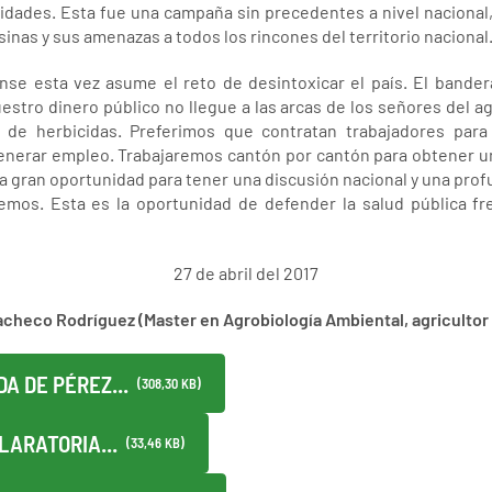
lidades. Esta fue una campaña sin precedentes a nivel nacional,
inas y sus amenazas a todos los rincones del territorio nacional
ense esta vez asume el reto de desintoxicar el país. El bander
stro dinero público no llegue a las arcas de los señores del 
s de herbicidas. Preferimos que contratan trabajadores para
generar empleo. Trabajaremos cantón por cantón para obtener un
na gran oportunidad para tener una discusión nacional y una pro
emos. Esta es la oportunidad de defender la salud pública fr
27 de abril del 2017
acheco Rodríguez (Master en Agrobiología Ambiental, agricultor 
A DE PÉREZ...
(308,30 KB)
LARATORIA...
(33,46 KB)