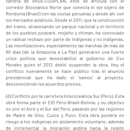
cartera de IIRSA-COSIPLAN, éste se articula con el
corredor Bioceánico Norte que conecta el eje sojero de
Rondonia (Brasil) con las costas peruanas y desde ahí con
los mercados asiáticos. Desde el 2011, que la construcción
del tramo, atravesando un parque nacional y el territorio
de los pueblos yuracaré, mojeño y chiman, ha convocado
un radical rechazo por parte de indígenas y no indígenas.
Las movilizaciones, especialmente las marchas de más de
60 días (de la Amazonía a La Paz) generaron una fuerte
crisis política que desestabilizó al gobierno de Evo
Morales quien el 2012 debió suspender la obra. Hoy el
conflicto nuevamente se hace público tras el anuncio
presidencial que ha dado el ‘vamos’ al proyecto,
desconociendo los acuerdos previos.
(d) Conflicto por la carretera Interoceánica Sur (Perú). Esta
obra forma parte el EID Perú-Brasil-Bolivia; y su objetivo
es unir el Acre y el Sur del Perú, pasando por las regiones
de Madre de Dios, Cuzco y Puno. Esta obra pondría en
riesgo a los indígenas en aislamiento voluntario, además
de incrementar la migración andina hacía la región