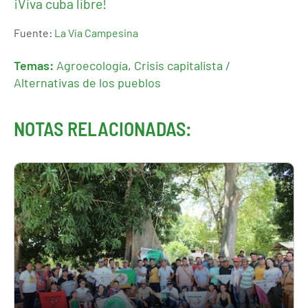
¡Viva cuba libre!
Fuente:
La Vía Campesina
Temas:
Agroecología
,
Crisis capitalista /
Alternativas de los pueblos
NOTAS RELACIONADAS: