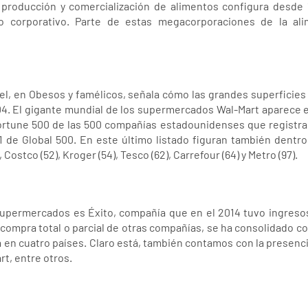
producción y comercialización de alimentos configura desde 
io corporativo. Parte de estas megacorporaciones de la al
atel, en Obesos y famélicos, señala cómo las grandes superficie
004. El gigante mundial de los supermercados Wal-Mart aparece 
Fortune 500 de las 500 compañías estadounidenses que registra
1 de Global 500. En este último listado figuran también dentro
Costco (52), Kroger (54), Tesco (62), Carrefour (64) y Metro (97).
supermercados es Éxito, compañía que en el 2014 tuvo ingresos 
ompra total o parcial de otras compañías, se ha consolidado co
ta en cuatro países. Claro está, también contamos con la presenc
rt, entre otros.