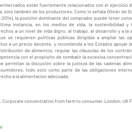
permercados están fuertemente relacionados con el ejercicio de
, sino también de los productores. Como lo señala Olivier de Sc
8-2014), la posición dominante del comprador puede tener cons
ltima instancia, en los medios de vida, la sostenibilidad y 
chos a un nivel de vida digno, al trabajo, al desarrollo y a la
que se requieren políticas públicas dirigidas a ampliar las 
tos a un precio decente, y recomienda a los Estados apoyar la 
distribución de alimentos, regular las cláusulas de los contra
petencia con el propósito de combatir la excesiva concentraci
e permitan la discusión sobre la justeza de las cadenas alim
nsumidores, todo esto como parte de las obligaciones inter
erecho a la alimentación adecuada.
Inc. Corporate concentration from farm to consumer. London: UK 
al