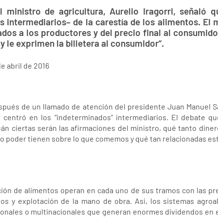
el ministro de agricultura, Aurelio Iragorri, señaló
 intermediarios– de la carestía de los alimentos. El 
os a los productores y del precio final al consumidor,
y le exprimen la billetera al consumidor”.
de abril de 2016
espués de un llamado de atención del presidente Juan Manuel S
 centró en los “indeterminados” intermediarios. El debate q
uán ciertas serán las afirmaciones del ministro, qué tanto din
to poder tienen sobre lo que comemos y qué tan relacionadas está
ación de alimentos operan en cada uno de sus tramos con las 
tos y explotación de la mano de obra. Así, los sistemas agro
nales o multinacionales que generan enormes dividendos en el 