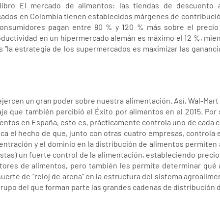
 libro El mercado de alimentos: las tiendas de descuento
ados en Colombia tienen establecidos márgenes de contribución 
consumidores pagan entre 80 % y 120 % más sobre el precio 
oductividad en un hipermercado alemán es máximo el 12 %, mient
s “la estrategia de los supermercados es maximizar las ganancia
jercen un gran poder sobre nuestra alimentación. Así, Wal-Mart
aje que también percibió el Éxito por alimentos en el 2015. Por 
imentos en España, esto es, prácticamente controla uno de cada
aca el hecho de que, junto con otras cuatro empresas, controla e
entración y el dominio en la distribución de alimentos permiten
tas) un fuerte control de la alimentación, estableciendo precios
tores de alimentos, pero también les permite determinar qué a
erte de “reloj de arena” en la estructura del sistema agroalimen
rupo del que forman parte las grandes cadenas de distribución d