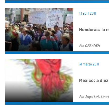
13 abril 2011
Honduras: la 
Por
OFRANEH
31 marzo 2011
México: a diez
Por
Ángel Luis Lara 