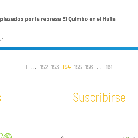
lazados por la represa El Quimbo en el Huila
ad
1
...
152
153
154
155
156
...
161
s
Suscribirse
n y Educación
Guatemala
Economía verde
es
Haití
Extractivismo