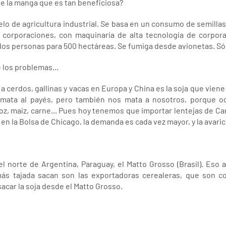
e la manga que es tan beneficiosa?
delo de agricultura industrial. Se basa en un consumo de semill
orporaciones, con maquinaria de alta tecnología de corporac
dos personas para 500 hectáreas. Se fumiga desde avionetas. Sólo
 los problemas...
 a cerdos, gallinas y vacas en Europa y China es la soja que vien
mata al payés, pero también nos mata a nosotros, porque ocu
oz, maíz, carne... Pues hoy tenemos que importar lentejas de Ca
 en la Bolsa de Chicago, la demanda es cada vez mayor, y la avaric
l norte de Argentina, Paraguay, el Matto Grosso (Brasil). Eso ag
ás tajada sacan son las exportadoras cerealeras, que son co
acar la soja desde el Matto Grosso.