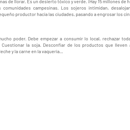
nas de llorar. Es un desierto tóxico y verde. ¡Hay 15 millones de
as comunidades campesinas. Los sojeros intimidan, desaloj
equeño productor hacia las ciudades, pasando a engrosar los ci
ucho poder. Debe empezar a consumir lo local, rechazar toda 
Cuestionar la soja. Desconfiar de los productos que lleven ac
eche y la carne en la vaquería...