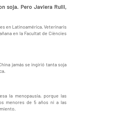
n soja. Pero Javiera Rulli,
des en Latinoamérica. Veterinaris
mañana en la Facultat de Ciències
hina jamás se ingirió tanta soja
ca.
iesa la menopausia, porque las
os menores de 5 años ni a las
imiento.