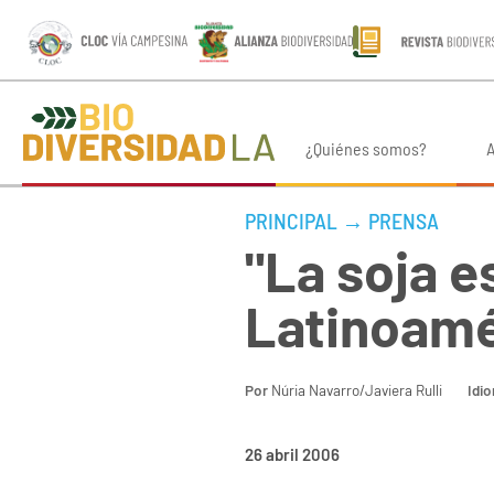
¿Quiénes somos?
A
PRINCIPAL
→
PRENSA
"La soja e
Latinoamé
Por
Núria Navarro/Javiera Rulli
Idi
26 abril 2006