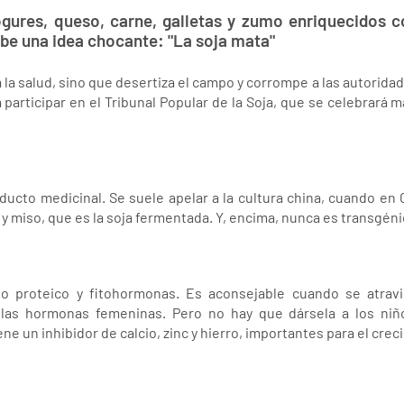
ogures, queso, carne, galletas y zumo enriquecidos co
ibe una idea chocante: "La soja mata"
 la salud, sino que desertiza el campo y corrompe a las autorida
 participar en el Tribunal Popular de la Soja, que se celebrará 
ducto medicinal. Se suele apelar a la cultura china, cuando en C
y miso, que es la soja fermentada. Y, encima, nunca es transgéni
do proteico y fitohormonas. Es aconsejable cuando se atrav
 las hormonas femeninas. Pero no hay que dársela a los niñ
ne un inhibidor de calcio, zinc y hierro, importantes para el crec