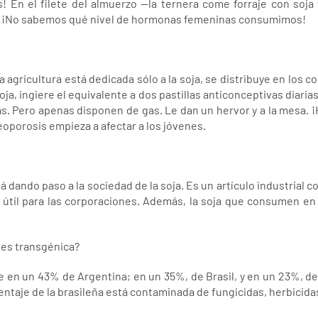
! En el filete del almuerzo --la ternera come forraje con soja 
... ¡No sabemos qué nivel de hormonas femeninas consumimos!
 agricultura está dedicada sólo a la soja, se distribuye en los 
ja, ingiere el equivalente a dos pastillas anticonceptivas diarias
as. Pero apenas disponen de gas. Le dan un hervor y a la mesa. ¡
eoporosis empieza a afectar a los jóvenes.
 dando paso a la sociedad de la soja. Es un artículo industrial co
 útil para las corporaciones. Además, la soja que consumen en 
í es transgénica?
e en un 43% de Argentina; en un 35%, de Brasil, y en un 23%, 
entaje de la brasileña está contaminada de fungicidas, herbicidas 